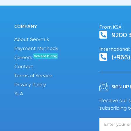
COMPANY
From KSA:
9200 
About Servmix
Payment Methods
International:
(+966)
We are hiring
Careers
Contact
Terms of Service
Privacy Policy
SIGN UP
SLA
Receive our s
subscribing t