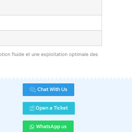
tion fluide et une exploitation optimale des
Chat With Us
Open a Ticket
WhatsApp us