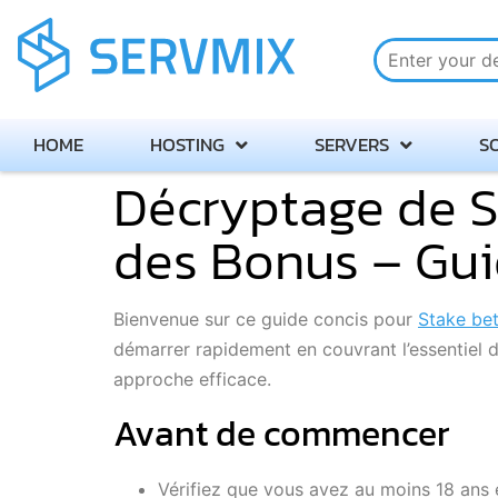
HOME
HOSTING
SERVERS
S
Décryptage de St
des Bonus – Gui
Bienvenue sur ce guide concis pour
Stake be
démarrer rapidement en couvrant l’essentiel de
approche efficace.
Avant de commencer
Vérifiez que vous avez au moins 18 ans 