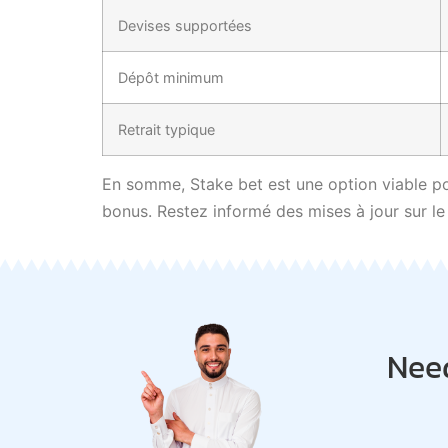
Devises supportées
Dépôt minimum
Retrait typique
En somme, Stake bet est une option viable pou
bonus. Restez informé des mises à jour sur le
Need