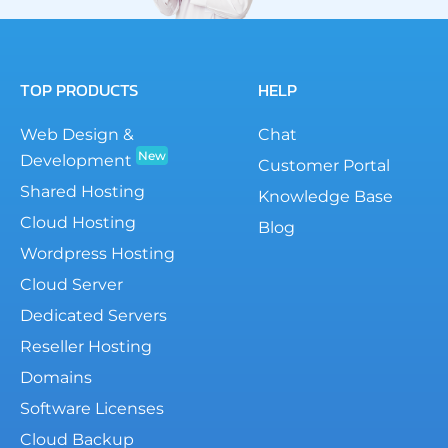
TOP PRODUCTS
HELP
Web Design &
Chat
New
Development
Customer Portal
Shared Hosting
Knowledge Base
Cloud Hosting
Blog
Wordpress Hosting
Cloud Server
Dedicated Servers
Reseller Hosting
Domains
Software Licenses
Cloud Backup