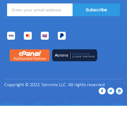
Subscribe
Copyright © 2023, Servmix LLC. All rights reserved