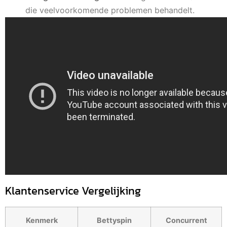
die veelvoorkomende problemen behandelt.
Klantenservice Vergelijking
Kenmerk
Bettyspin
Concurrent