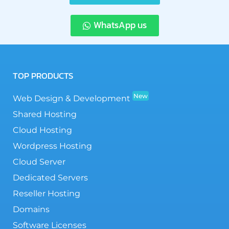
WhatsApp us
TOP PRODUCTS
New
Web Design & Development
Shared Hosting
Cloud Hosting
Wordpress Hosting
Cloud Server
Dedicated Servers
Reseller Hosting
Domains
Software Licenses