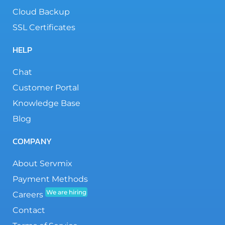
Cloud Backup
SSL Certificates
HELP
Chat
Customer Portal
Knowledge Base
Blog
COMPANY
About Servmix
Payment Methods
We are hiring
Careers
Contact