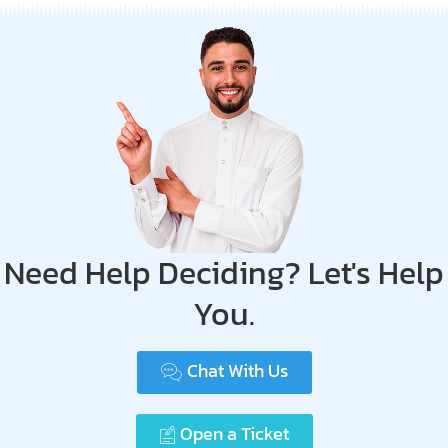
Need Help Deciding? Let's Help
You.
Chat With Us
Open a Ticket