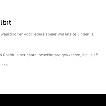
lbit
waardoor er voor iedere speler wel iets te vinden is:
Rollbit is het aantal beschikbare gokkasten, inclusief:
ines