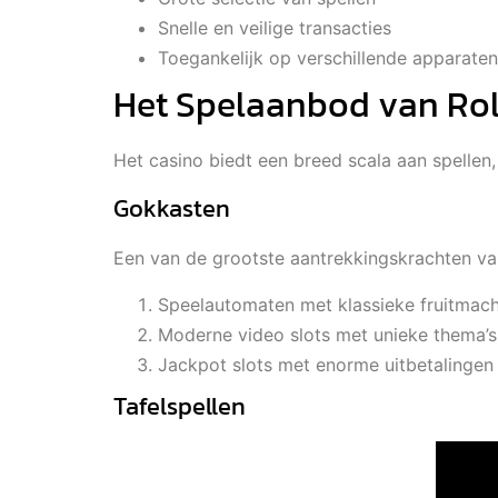
Snelle en veilige transacties
Toegankelijk op verschillende apparaten
Het Spelaanbod van Rol
Het casino biedt een breed scala aan spellen, 
Gokkasten
Een van de grootste aantrekkingskrachten van 
Speelautomaten met klassieke fruitmach
Moderne video slots met unieke thema’s
Jackpot slots met enorme uitbetalingen
Tafelspellen