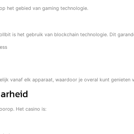
n op het gebied van gaming technologie.
lbit is het gebruik van blockchain technologie. Dit garand
ness
elijk vanaf elk apparaat, waardoor je overal kunt genieten 
aarheid
voorop. Het casino is: