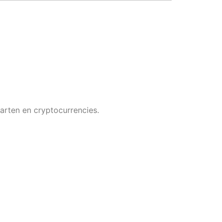
arten en cryptocurrencies.