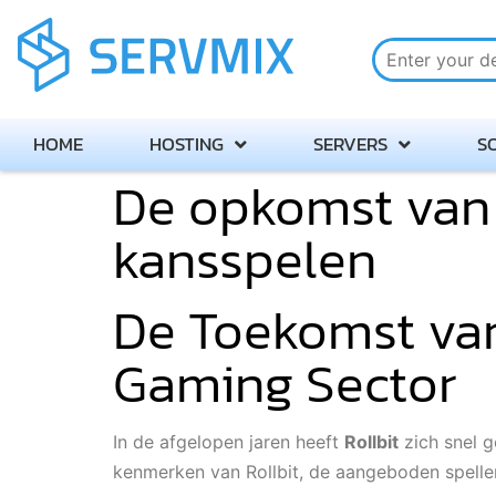
HOME
HOSTING
SERVERS
S
De opkomst van R
kansspelen
De Toekomst van 
Gaming Sector
In de afgelopen jaren heeft
Rollbit
zich snel g
kenmerken van Rollbit, de aangeboden spellen