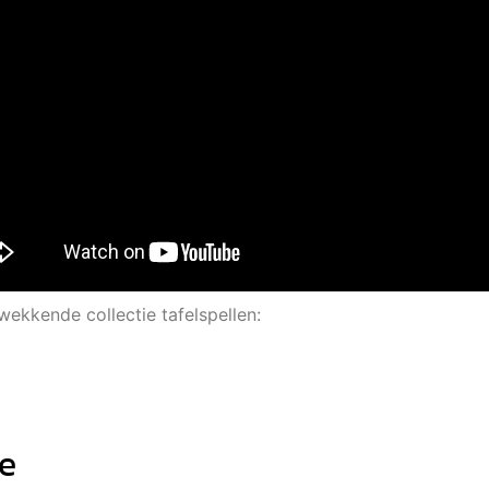
wekkende collectie tafelspellen:
e