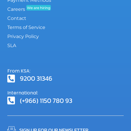
Payment Methods
We are hiring
Careers
Contact
Terms of Service
Privacy Policy
SLA
From KSA:
9200 31346
International:
(+966) 1150 780 93
SIGN UP FOR OUR NEWSLETTER