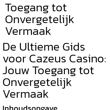
Toegang tot
Onvergetelijk
Vermaak
De Ultieme Gids
voor Cazeus Casino:
Jouw Toegang tot
Onvergetelijk
Vermaak
Inhoudsopgave