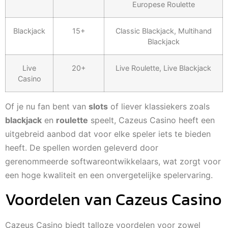
Europese Roulette
Blackjack
15+
Classic Blackjack, Multihand
Blackjack
Live
20+
Live Roulette, Live Blackjack
Casino
Of je nu fan bent van
slots
of liever klassiekers zoals
blackjack
en
roulette
speelt, Cazeus Casino heeft een
uitgebreid aanbod dat voor elke speler iets te bieden
heeft. De spellen worden geleverd door
gerenommeerde softwareontwikkelaars, wat zorgt voor
een hoge kwaliteit en een onvergetelijke spelervaring.
Voordelen van Cazeus Casino
Cazeus Casino biedt talloze voordelen voor zowel