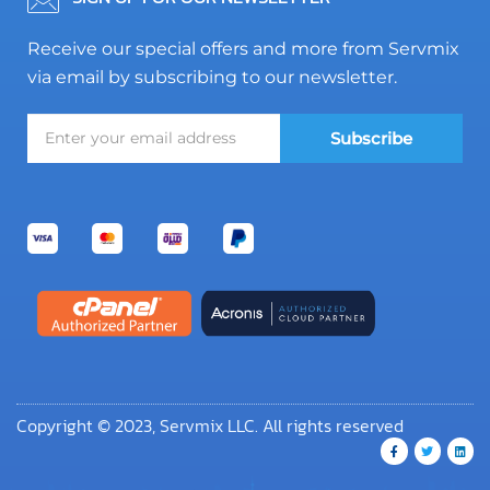
Receive our special offers and more from Servmix
via email by subscribing to our newsletter.
Subscribe
Copyright © 2023, Servmix LLC. All rights reserved