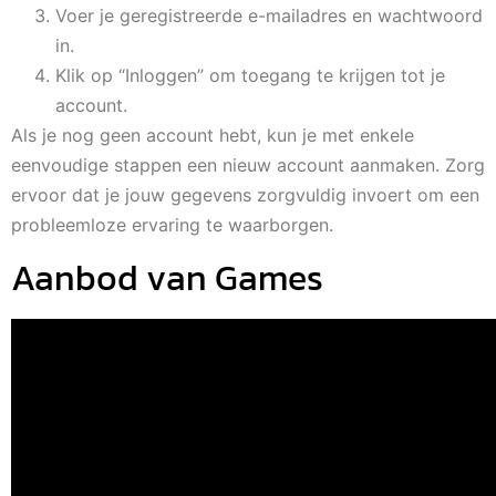
Voer je geregistreerde e-mailadres en wachtwoord
in.
Klik op “Inloggen” om toegang te krijgen tot je
account.
Als je nog geen account hebt, kun je met enkele
eenvoudige stappen een nieuw account aanmaken. Zorg
ervoor dat je jouw gegevens zorgvuldig invoert om een
probleemloze ervaring te waarborgen.
Aanbod van Games