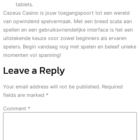
tablets.
Cazeus Casino is jouw toegangspoort tot een wereld
van opwindend spelvermaak. Met een breed scala aan
spellen en een gebruiksvriendelijke interface is het een
uitstekende keuze voor zowel beginners als ervaren
spelers. Begin vandaag nog met spelen en beleef unieke
momenten vol spanning!
Leave a Reply
Your email address will not be published.
Required
fields are marked
*
Comment
*