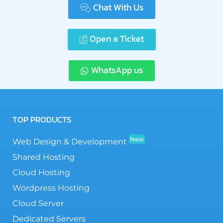
Chat With Us
Open a Ticket
WhatsApp us
TOP PRODUCTS
New
Web Design & Development
Shared Hosting
Cloud Hosting
Wordpress Hosting
Cloud Server
Dedicated Servers