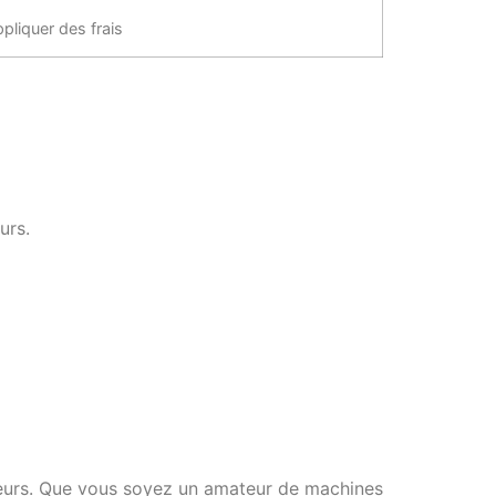
pliquer des frais
urs.
oueurs. Que vous soyez un amateur de machines