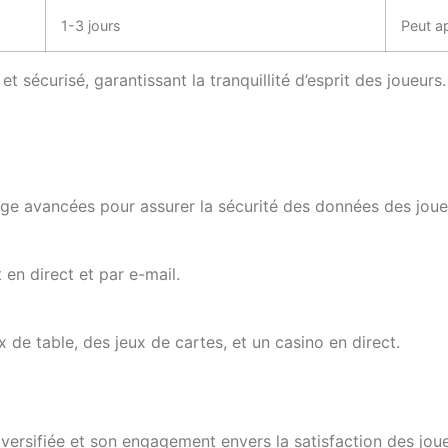
1-3 jours
Peut ap
t sécurisé, garantissant la tranquillité d’esprit des joueurs.
age avancées pour assurer la sécurité des données des joue
 en direct et par e-mail.
de table, des jeux de cartes, et un casino en direct.
iversifiée et son engagement envers la satisfaction des j