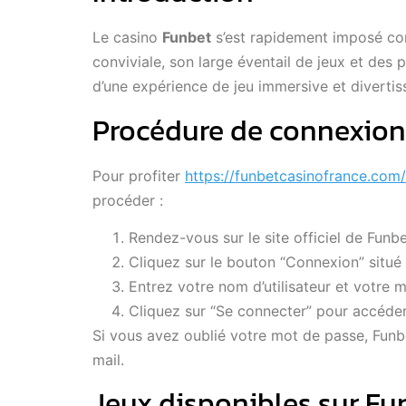
Le casino
Funbet
s’est rapidement imposé com
conviviale, son large éventail de jeux et des p
d’une expérience de jeu immersive et divertis
Procédure de connexion
Pour profiter
https://funbetcasinofrance.com/
procéder :
Rendez-vous sur le site officiel de Funbe
Cliquez sur le bouton “Connexion” situé 
Entrez votre nom d’utilisateur et votre 
Cliquez sur “Se connecter” pour accéde
Si vous avez oublié votre mot de passe, Funbe
mail.
Jeux disponibles sur Fu