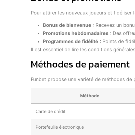
Pour attirer les nouveaux joueurs et fidélise
Bonus de bienvenue
: Recevez un bonus
Promotions hebdomadaires
: Des offre
Programmes de fidélité
: Points de fid
Il est essentiel de lire les conditions générale
Méthodes de paiement
Funbet propose une variété de méthodes de pa
Méthode
Carte de crédit
Portefeuille électronique