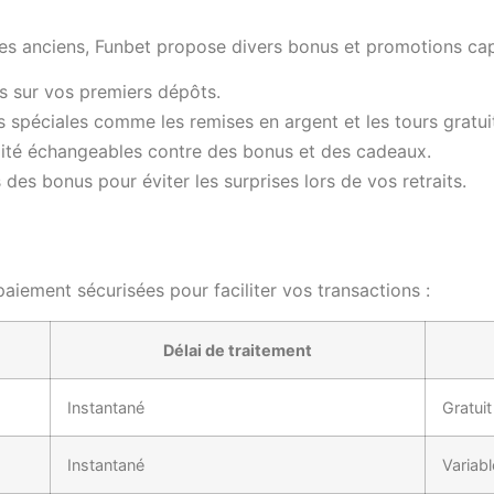
r les anciens, Funbet propose divers bonus et promotions cap
 sur vos premiers dépôts.
s spéciales comme les remises en argent et les tours gratui
élité échangeables contre des bonus et des cadeaux.
s des bonus pour éviter les surprises lors de vos retraits.
iement sécurisées pour faciliter vos transactions :
Délai de traitement
Instantané
Gratuit
Instantané
Variabl