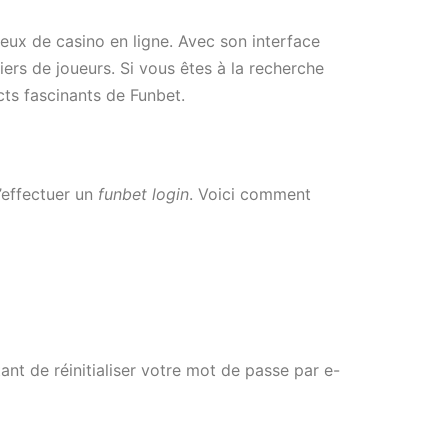
ux de casino en ligne. Avec son interface
liers de joueurs. Si vous êtes à la recherche
cts fascinants de Funbet.
’effectuer un
funbet login
. Voici comment
nt de réinitialiser votre mot de passe par e-