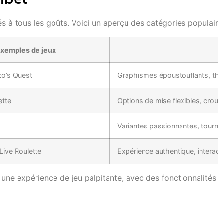
 à tous les goûts. Voici un aperçu des catégories populair
xemples de jeux
zo’s Quest
Graphismes époustouflants, t
ette
Options de mise flexibles, crou
Variantes passionnantes, tourn
 Live Roulette
Expérience authentique, intera
une expérience de jeu palpitante, avec des fonctionnalités