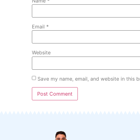
Name
*
Email
*
Website
Save my name, email, and website in this b