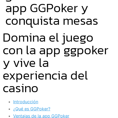
app GGPoker y
conquista mesas
Domina el juego
con la app ggpoker
y vive la
experiencia del
casino
Introducción
¿Qué es GGPoker?
Ventajas de la app GGPoker