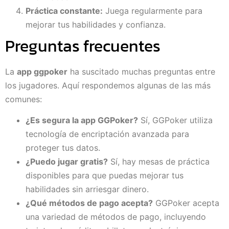
Práctica constante:
Juega regularmente para
mejorar tus habilidades y confianza.
Preguntas frecuentes
La
app ggpoker
ha suscitado muchas preguntas entre
los jugadores. Aquí respondemos algunas de las más
comunes:
¿Es segura la app GGPoker?
Sí, GGPoker utiliza
tecnología de encriptación avanzada para
proteger tus datos.
¿Puedo jugar gratis?
Sí, hay mesas de práctica
disponibles para que puedas mejorar tus
habilidades sin arriesgar dinero.
¿Qué métodos de pago acepta?
GGPoker acepta
una variedad de métodos de pago, incluyendo