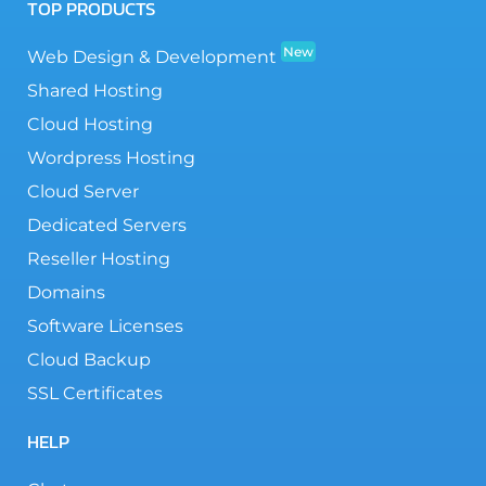
TOP PRODUCTS
New
Web Design & Development
Shared Hosting
Cloud Hosting
Wordpress Hosting
Cloud Server
Dedicated Servers
Reseller Hosting
Domains
Software Licenses
Cloud Backup
SSL Certificates
HELP