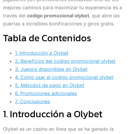
mejores caminos para maximizar tu experiencia es a
través del
codigo promocional olybet
, que abre las
puertas a increíbles bonificaciones y giros gratis.
Tabla de Contenidos
1. Introducción a Olybet
2. Beneficios del codigo promocional olybet
3. Juegos disponibles en Olybet
4. Cómo usar el codigo promocional olybet
5. Métodos de pago en Olybet
6. Promociones adicionales
7. Conclusiones
1. Introducción a Olybet
Olybet es un casino en línea que se ha ganado la