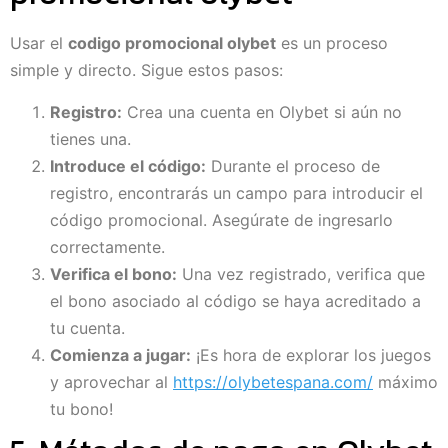
Usar el
codigo promocional olybet
es un proceso
simple y directo. Sigue estos pasos:
Registro:
Crea una cuenta en Olybet si aún no
tienes una.
Introduce el código:
Durante el proceso de
registro, encontrarás un campo para introducir el
código promocional. Asegúrate de ingresarlo
correctamente.
Verifica el bono:
Una vez registrado, verifica que
el bono asociado al código se haya acreditado a
tu cuenta.
Comienza a jugar:
¡Es hora de explorar los juegos
y aprovechar al
https://olybetespana.com/
máximo
tu bono!