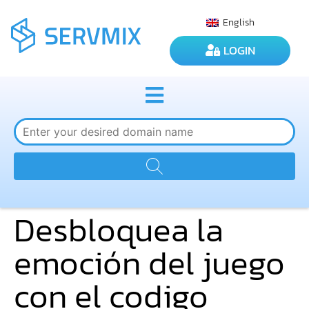
English
LOGIN
Desbloquea la
emoción del juego
con el codigo