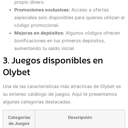
propio dinero.
Promociones exclusivas:
Acceso a ofertas
especiales solo disponibles para quienes utilizan el
código promocional.
Mejoras en depósitos:
Algunos códigos ofrecen
bonificaciones en tus primeros depósitos,
aumentando tu saldo inicial.
3. Juegos disponibles en
Olybet
Una de las características más atractivas de Olybet es
su extenso catálogo de juegos. Aquí te presentamos
algunas categorías destacadas:
Categorías
Descripción
de Juegos