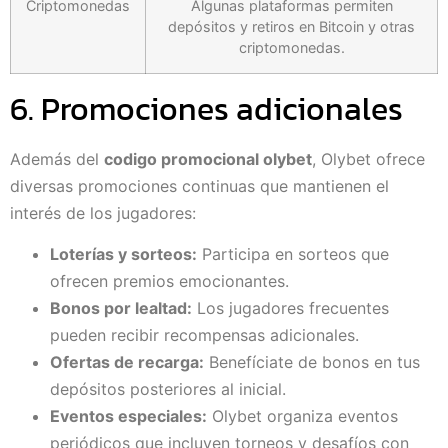
Criptomonedas
Algunas plataformas permiten
depósitos y retiros en Bitcoin y otras
criptomonedas.
6. Promociones adicionales
Además del
codigo promocional olybet
, Olybet ofrece
diversas promociones continuas que mantienen el
interés de los jugadores:
Loterías y sorteos:
Participa en sorteos que
ofrecen premios emocionantes.
Bonos por lealtad:
Los jugadores frecuentes
pueden recibir recompensas adicionales.
Ofertas de recarga:
Benefíciate de bonos en tus
depósitos posteriores al inicial.
Eventos especiales:
Olybet organiza eventos
periódicos que incluyen torneos y desafíos con