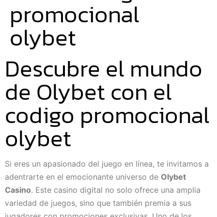
promocional
olybet
Descubre el mundo
de Olybet con el
codigo promocional
olybet
Si eres un apasionado del juego en línea, te invitamos a
adentrarte en el emocionante universo de
Olybet
Casino
. Este casino digital no solo ofrece una amplia
variedad de juegos, sino que también premia a sus
jugadores con promociones exclusivas. Uno de los