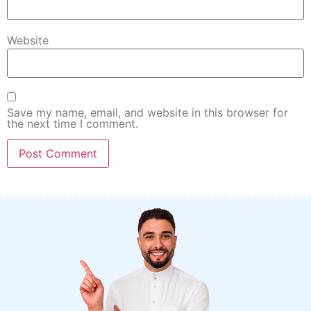
Website
Save my name, email, and website in this browser for
the next time I comment.