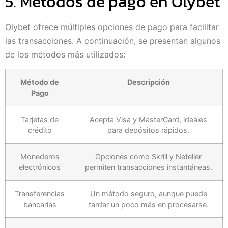
5. Métodos de pago en Olybet
Olybet ofrece múltiples opciones de pago para facilitar
las transacciones. A continuación, se presentan algunos
de los métodos más utilizados:
Método de
Descripción
Pago
Tarjetas de
Acepta Visa y MasterCard, ideales
crédito
para depósitos rápidos.
Monederos
Opciones como Skrill y Neteller
electrónicos
permiten transacciones instantáneas.
Transferencias
Un método seguro, aunque puede
bancarias
tardar un poco más en procesarse.