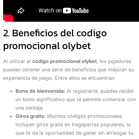
2. Beneficios del codigo
promocional olybet
Al utilizar el
codigo promocional olybet
, los jugadores
pueden obtener una serie de beneficios que mejoran su
experiencia de juego. Entre ellos se encuentran:
Bono de bienvenida:
Al registrarte, puedes recibir
un bono significativo que te permite comenzar con
una ventaja.
Giros gratis:
Muchos códigos promocionales
incluyen giros gratis en tragaperras populares, lo
que te da la oportunidad de ganar sin arriesgar tu