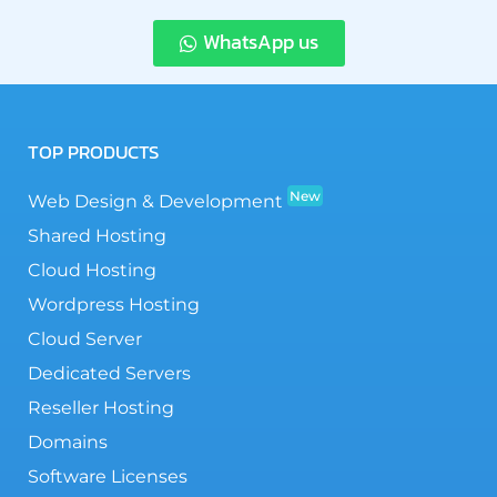
WhatsApp us
TOP PRODUCTS
New
Web Design & Development
Shared Hosting
Cloud Hosting
Wordpress Hosting
Cloud Server
Dedicated Servers
Reseller Hosting
Domains
Software Licenses