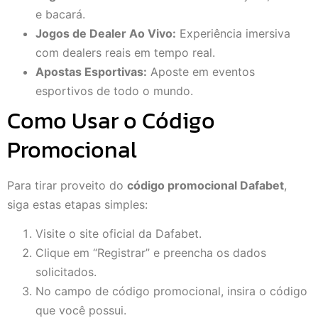
e bacará.
Jogos de Dealer Ao Vivo:
Experiência imersiva
com dealers reais em tempo real.
Apostas Esportivas:
Aposte em eventos
esportivos de todo o mundo.
Como Usar o Código
Promocional
Para tirar proveito do
código promocional Dafabet
,
siga estas etapas simples:
Visite o site oficial da Dafabet.
Clique em “Registrar” e preencha os dados
solicitados.
No campo de código promocional, insira o código
que você possui.