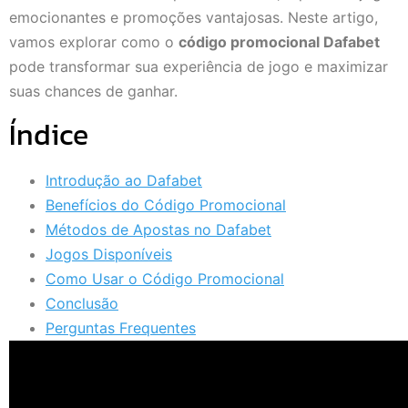
emocionantes e promoções vantajosas. Neste artigo,
vamos explorar como o
código promocional Dafabet
pode transformar sua experiência de jogo e maximizar
suas chances de ganhar.
Índice
Introdução ao Dafabet
Benefícios do Código Promocional
Métodos de Apostas no Dafabet
Jogos Disponíveis
Como Usar o Código Promocional
Conclusão
Perguntas Frequentes