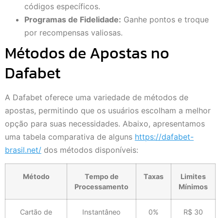
códigos específicos.
Programas de Fidelidade:
Ganhe pontos e troque
por recompensas valiosas.
Métodos de Apostas no
Dafabet
A Dafabet oferece uma variedade de métodos de
apostas, permitindo que os usuários escolham a melhor
opção para suas necessidades. Abaixo, apresentamos
uma tabela comparativa de alguns
https://dafabet-
brasil.net/
dos métodos disponíveis:
Método
Tempo de
Taxas
Limites
Processamento
Mínimos
Cartão de
Instantâneo
0%
R$ 30