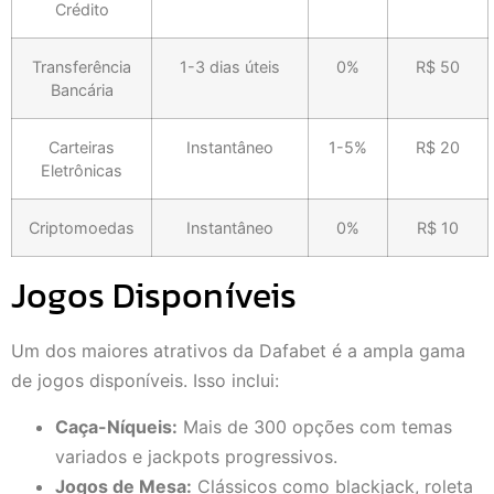
Crédito
Transferência
1-3 dias úteis
0%
R$ 50
Bancária
Carteiras
Instantâneo
1-5%
R$ 20
Eletrônicas
Criptomoedas
Instantâneo
0%
R$ 10
Jogos Disponíveis
Um dos maiores atrativos da Dafabet é a ampla gama
de jogos disponíveis. Isso inclui:
Caça-Níqueis:
Mais de 300 opções com temas
variados e jackpots progressivos.
Jogos de Mesa:
Clássicos como blackjack, roleta