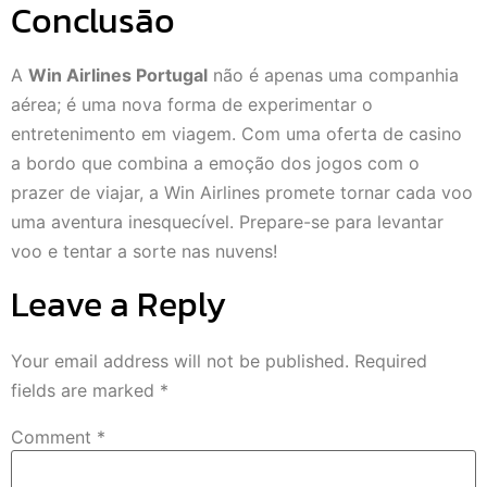
Conclusão
A
Win Airlines Portugal
não é apenas uma companhia
aérea; é uma nova forma de experimentar o
entretenimento em viagem. Com uma oferta de casino
a bordo que combina a emoção dos jogos com o
prazer de viajar, a Win Airlines promete tornar cada voo
uma aventura inesquecível. Prepare-se para levantar
voo e tentar a sorte nas nuvens!
Leave a Reply
Your email address will not be published.
Required
fields are marked
*
Comment
*