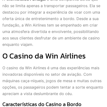
não se limita apenas a transportar passageiros. Ela se
destacou por integrar a experiência de voar com uma
oferta única de entretenimento a bordo. Desde a sua
fundação, a Win Airlines tem se empenhado em criar
uma atmosfera divertida e envolvente, possibilitando
aos seus clientes desfrutar de um ambiente de casino
enquanto viajam.
O Casino da Win Airlines
O casino da Win Airlines é uma das experiências mais
inovadoras disponíveis no setor de aviação. Com
máquinas caça-níqueis, jogos de mesa e muitas outras
opções, os passageiros podem tentar a sorte enquanto
apreciam a vista deslumbrante do céu.
Características do Casino a Bordo