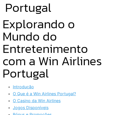
Portugal
Explorando o
Mundo do
Entretenimento
com a Win Airlines
Portugal
Introdução
O Que é a Win Airlines Portugal?
O Casino da Win Airlines
Jogos Disponíveis
Bónus e Promoções