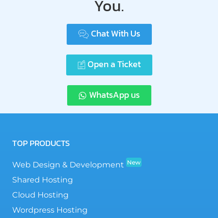
You.
Chat With Us
Open a Ticket
WhatsApp us
TOP PRODUCTS
New
Web Design & Development
Shared Hosting
Cloud Hosting
Wordpress Hosting