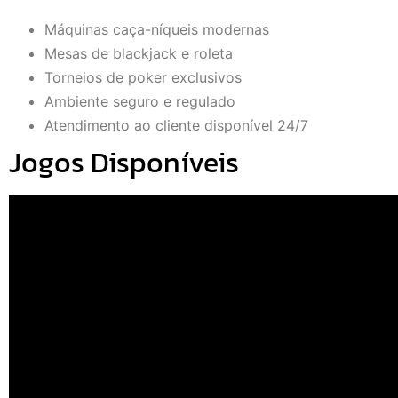
Máquinas caça-níqueis modernas
Mesas de blackjack e roleta
Torneios de poker exclusivos
Ambiente seguro e regulado
Atendimento ao cliente disponível 24/7
Jogos Disponíveis