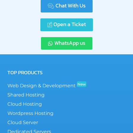
Chat With Us
Open a Ticket
WhatsApp us
TOP PRODUCTS
New
Web Design & Development
Shared Hosting
Cloud Hosting
Wordpress Hosting
Cloud Server
Dedicated Servers