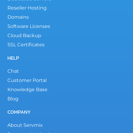
Reseller Hosting
Domains
Software Licenses
Cloud Backup
SSL Certificates
HELP
Chat
Customer Portal
Knowledge Base
Blog
COMPANY
About Servmix