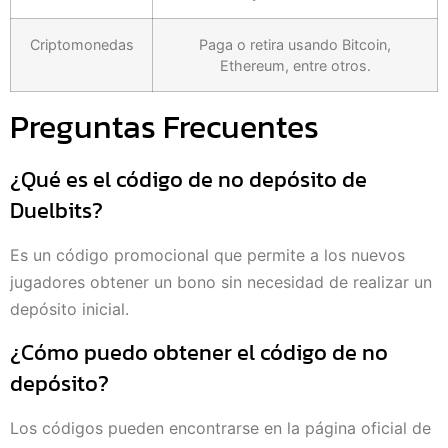
Criptomonedas
Paga o retira usando Bitcoin,
Ethereum, entre otros.
Preguntas Frecuentes
¿Qué es el código de no depósito de
Duelbits?
Es un código promocional que permite a los nuevos
jugadores obtener un bono sin necesidad de realizar un
depósito inicial.
¿Cómo puedo obtener el código de no
depósito?
Los códigos pueden encontrarse en la página oficial de