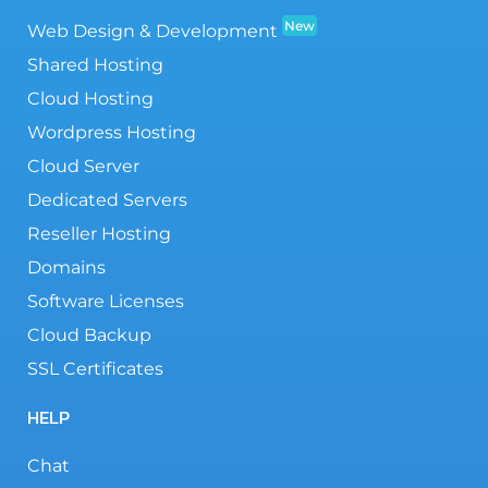
New
Web Design & Development
Shared Hosting
Cloud Hosting
Wordpress Hosting
Cloud Server
Dedicated Servers
Reseller Hosting
Domains
Software Licenses
Cloud Backup
SSL Certificates
HELP
Chat