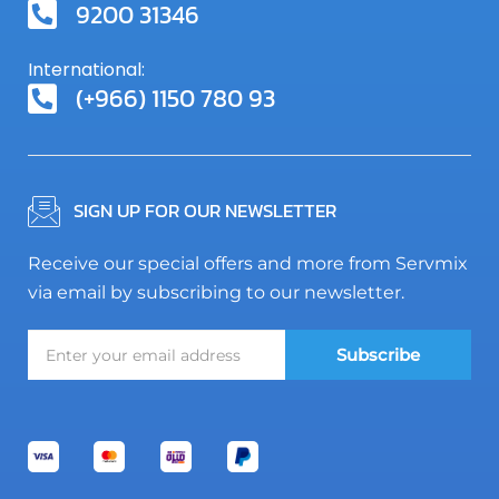
9200 31346
International:
(+966) 1150 780 93
SIGN UP FOR OUR NEWSLETTER
Receive our special offers and more from Servmix
via email by subscribing to our newsletter.
Subscribe