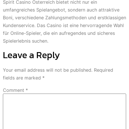
Spirit Casino Österreich bietet nicht nur ein
umfangreiches Spielangebot, sondern auch attraktive
Boni, verschiedene Zahlungsmethoden und erstklassigen
Kundenservice. Das Casino ist eine hervorragende Wahl
für Online-Spieler, die ein aufregendes und sicheres
Spielerlebnis suchen.
Leave a Reply
Your email address will not be published.
Required
fields are marked
*
Comment
*