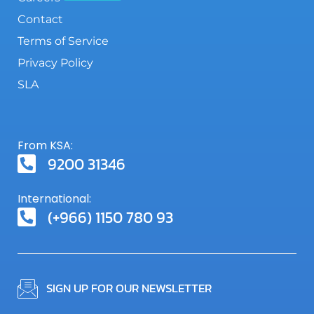
Contact
Terms of Service
Privacy Policy
SLA
From KSA:
9200 31346
International:
(+966) 1150 780 93
SIGN UP FOR OUR NEWSLETTER