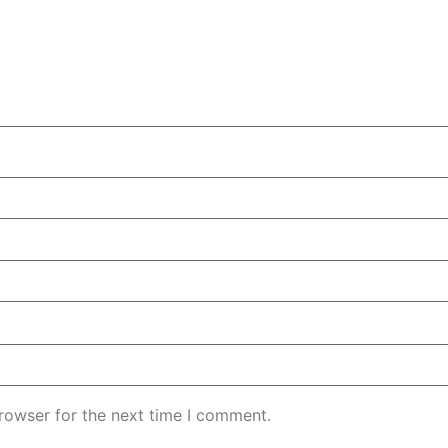
rowser for the next time I comment.