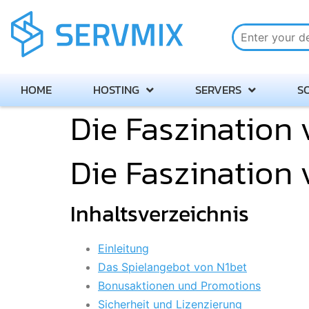
HOME
HOSTING
SERVERS
S
Die Faszination
Die Faszination
Inhaltsverzeichnis
Einleitung
Das Spielangebot von N1bet
Bonusaktionen und Promotions
Sicherheit und Lizenzierung