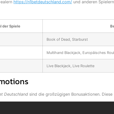
Dealern
https://n1betdeutschland.com/
und anderen Spielern 
l der Spiele
Be
Book of Dead, Starburst
Multihand Blackjack, Europäisches Roul
Live Blackjack, Live Roulette
motions
et Deutschland
sind die großzügigen Bonusaktionen. Diese s