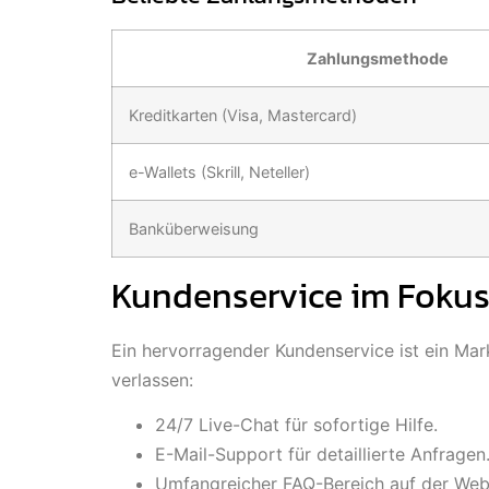
Zahlungsmethode
Kreditkarten (Visa, Mastercard)
e-Wallets (Skrill, Neteller)
Banküberweisung
Kundenservice im Foku
Ein hervorragender Kundenservice ist ein Ma
verlassen:
24/7 Live-Chat für sofortige Hilfe.
E-Mail-Support für detaillierte Anfragen
Umfangreicher FAQ-Bereich auf der Web