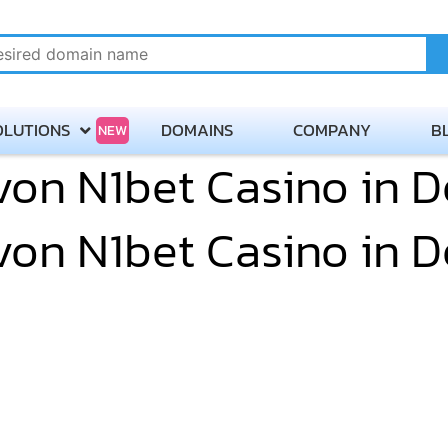
OLUTIONS
DOMAINS
COMPANY
B
NEW
 von N1bet Casino in 
About
Payment Methods
 von N1bet Casino in 
Careers
Contact Servmix
Terms of Service
Privacy Policy