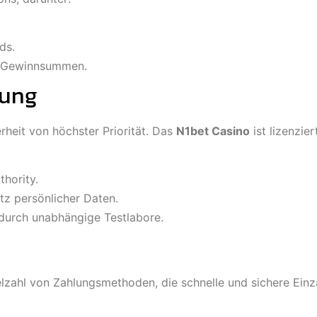
ds.
n Gewinnsummen.
rung
rheit von höchster Priorität. Das
N1bet Casino
ist lizenzie
hority.
z persönlicher Daten.
durch unabhängige Testlabore.
elzahl von Zahlungsmethoden, die schnelle und sichere Ein