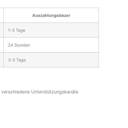
Auszahlungsdauer
1-3 Tage
24 Stunden
3-5 Tage
uf verschiedene Unterstützungskanäle