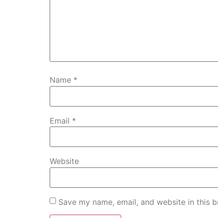
Name
*
Email
*
Website
Save my name, email, and website in this b