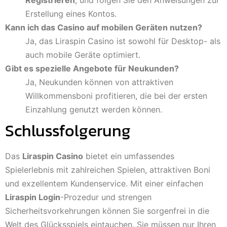
Registrieren
, und folgen Sie den Anweisungen zur
Erstellung eines Kontos.
Kann ich das Casino auf mobilen Geräten nutzen?
Ja, das Liraspin Casino ist sowohl für Desktop- als
auch mobile Geräte optimiert.
Gibt es spezielle Angebote für Neukunden?
Ja, Neukunden können von attraktiven
Willkommensboni profitieren, die bei der ersten
Einzahlung genutzt werden können.
Schlussfolgerung
Das
Liraspin Casino
bietet ein umfassendes
Spielerlebnis mit zahlreichen Spielen, attraktiven Boni
und exzellentem Kundenservice. Mit einer einfachen
Liraspin Login
-Prozedur und strengen
Sicherheitsvorkehrungen können Sie sorgenfrei in die
Welt des Glücksspiels eintauchen. Sie müssen nur Ihren