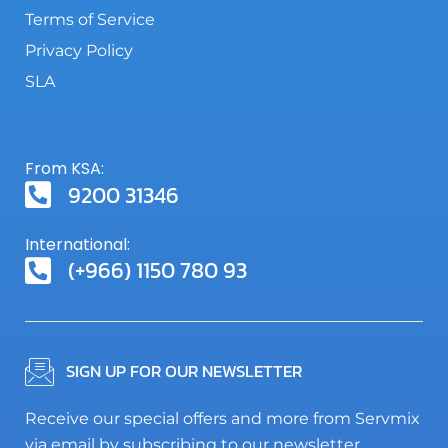
Terms of Service
Privacy Policy
SLA
From KSA:
9200 31346
International:
(+966) 1150 780 93
SIGN UP FOR OUR NEWSLETTER
Receive our special offers and more from Servmix
via email by subscribing to our newsletter.