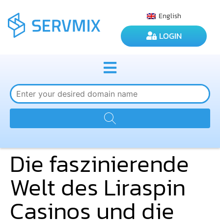
English
LOGIN
Die faszinierende
Welt des Liraspin
Casinos und die