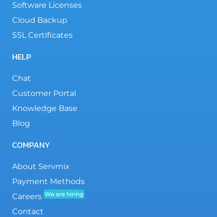
Software Licenses
Cloud Backup
SSL Certificates
HELP
Chat
Customer Portal
Knowledge Base
Blog
COMPANY
About Servmix
Payment Methods
We are hiring
Careers
Contact