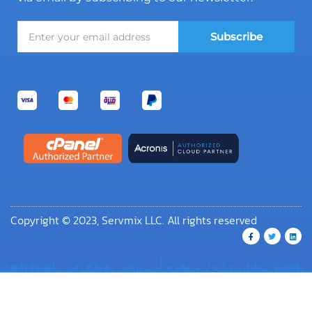
Subscribe
Copyright © 2023, Servmix LLC. All rights reserved