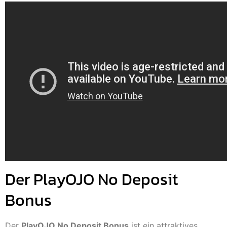
Der PlayOJO No Deposit
Bonus
Der
PlayOJO No Deposit Bonus
ist ein attraktives