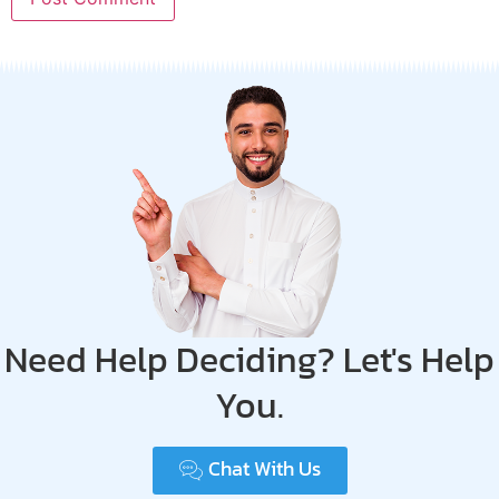
Need Help Deciding? Let's Help
You.
Chat With Us