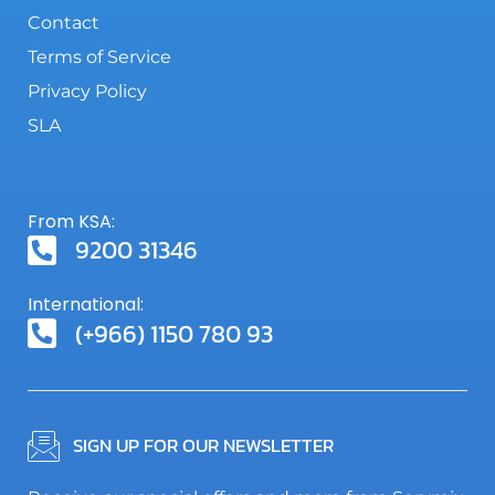
Contact
Terms of Service
Privacy Policy
SLA
From KSA:
9200 31346
International:
(+966) 1150 780 93
SIGN UP FOR OUR NEWSLETTER