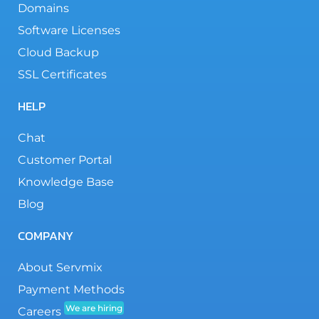
Domains
Software Licenses
Cloud Backup
SSL Certificates
HELP
Chat
Customer Portal
Knowledge Base
Blog
COMPANY
About Servmix
Payment Methods
We are hiring
Careers