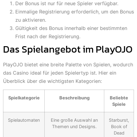
Der Bonus ist nur für neue Spieler verfügbar.
Einmalige Registrierung erforderlich, um den Bonus
zu aktivieren.
Gültigkeit des Bonus innerhalb einer bestimmten
Frist nach der Registrierung.
Das Spielangebot im PlayOJO
PlayOJO bietet eine breite Palette von Spielen, wodurch
das Casino ideal für jeden Spielertyp ist. Hier ein
Überblick über die wichtigsten Kategorien:
Spielkategorie
Beschreibung
Beliebte
Spiele
Spielautomaten
Eine große Auswahl an
Starburst,
Themen und Designs.
Book of
Dead