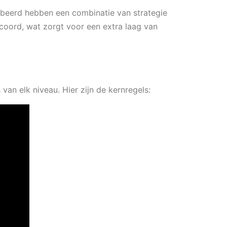
robeerd hebben een combinatie van strategie
coord, wat zorgt voor een extra laag van
 van elk niveau. Hier zijn de kernregels: