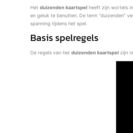
Het
duizenden kaartspel
heeft zijn wortels 
en geluk te benutten. De term “duizenden” v
spanning tijdens het spel.
Basis spelregels
De regels van het
duizenden kaartspel
zijn r