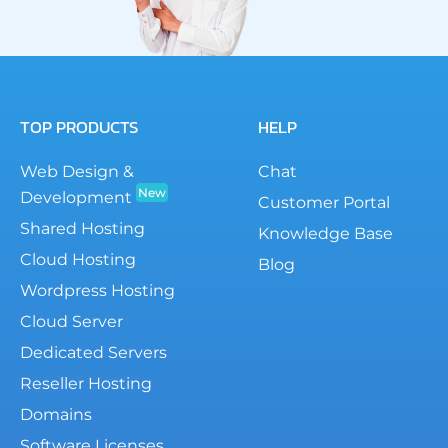
TOP PRODUCTS
HELP
Web Design &
Chat
New
Development
Customer Portal
Shared Hosting
Knowledge Base
Cloud Hosting
Blog
Wordpress Hosting
Cloud Server
Dedicated Servers
Reseller Hosting
Domains
Software Licenses