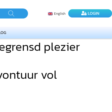
LOGIN
English
LOG
egrensd plezier
vontuur vol