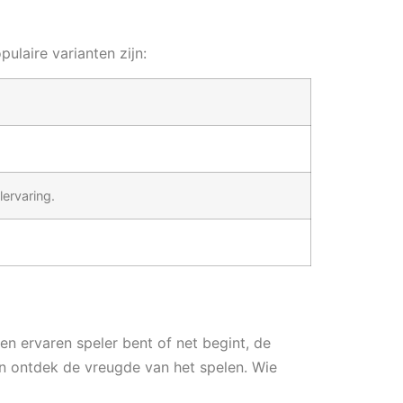
ulaire varianten zijn:
ervaring.
een ervaren speler bent of net begint, de
en ontdek de vreugde van het spelen. Wie