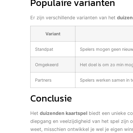
Populaire varianten
Er zijn verschillende varianten van het
duizen
Variant
Standpat
Spelers mogen geen nieuw
Omgekeerd
Het doel is om zo min moge
Partners
Spelers werken samen in t
Conclusie
Het
duizenden kaartspel
biedt een unieke com
diepgang en veelzijdigheid van het spel zijn
weet, misschien ontwikkel je wel je eigen win