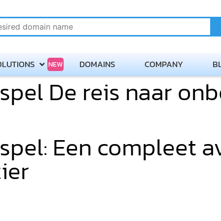
OLUTIONS
DOMAINS
COMPANY
B
NEW
spel De reis naar onb
About
Payment Methods
Careers
spel: Een compleet a
Contact Servmix
ier
Terms of Service
Privacy Policy