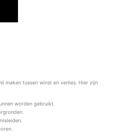
l maken tussen winst en verlies. Hier zijn
kunnen worden gebruikt.
orgronden.
misleiden.
oren.