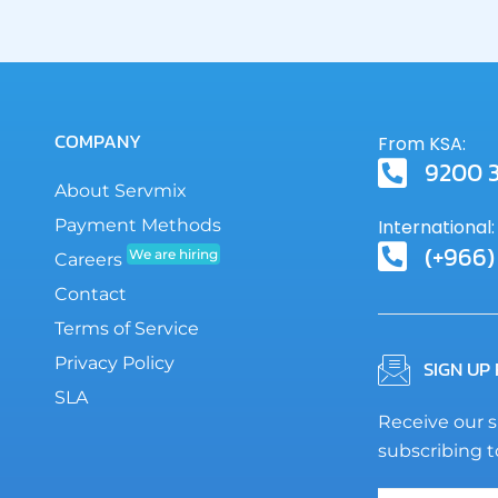
COMPANY
From KSA:
9200 
About Servmix
Payment Methods
International:
(+966)
We are hiring
Careers
Contact
Terms of Service
Privacy Policy
SIGN UP
SLA
Receive our s
subscribing t