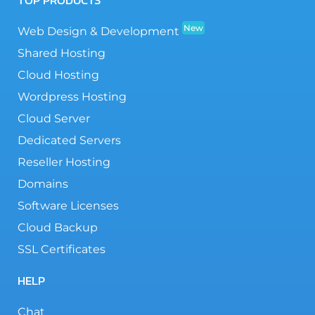
TOP PRODUCTS
New
Web Design & Development
Shared Hosting
Cloud Hosting
Wordpress Hosting
Cloud Server
Dedicated Servers
Reseller Hosting
Domains
Software Licenses
Cloud Backup
SSL Certificates
HELP
Chat