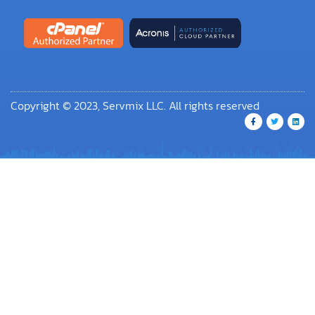
Copyright © 2023, Servmix LLC. All rights reserved