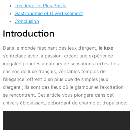
Les Jeux les Plus Prisés
Gastronomie et Divertissement
Conclusion
Introduction
Dans le monde fascinant des jeux d’argent,
le luxe
s’entrelace avec la passion, créant une expérience
inégalée pour les amateurs de sensations fortes. Les
casinos de luxe français, véritables temples de
l’élégance, offrent bien plus que de simples jeux
d’argent ; ils sont des lieux où le glamour et l’excitation
se rencontrent. Cet article vous plongera dans cet
univers éblouissant, débordant de charme et d’opulence.