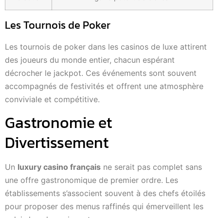
Les Tournois de Poker
Les tournois de poker dans les casinos de luxe attirent
des joueurs du monde entier, chacun espérant
décrocher le jackpot. Ces événements sont souvent
accompagnés de festivités et offrent une atmosphère
conviviale et compétitive.
Gastronomie et
Divertissement
Un
luxury casino français
ne serait pas complet sans
une offre gastronomique de premier ordre. Les
établissements s’associent souvent à des chefs étoilés
pour proposer des menus raffinés qui émerveillent les