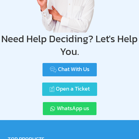
Need Help Deciding? Let's Help
You.
Chat With Us
Open a Ticket
WhatsApp us