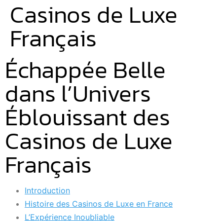
Casinos de Luxe
Français
Échappée Belle
dans l’Univers
Éblouissant des
Casinos de Luxe
Français
Introduction
Histoire des Casinos de Luxe en France
L’Expérience Inoubliable