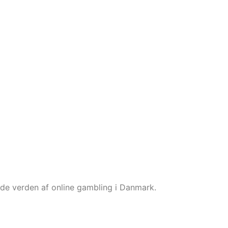
e verden af online gambling i Danmark.