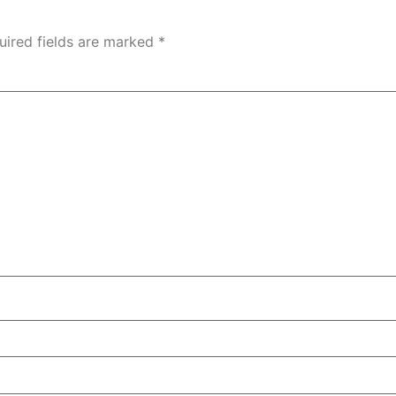
uired fields are marked
*