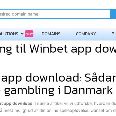
OLUTIONS
DOMAINS
COMPANY
B
NEW
ing til Winbet app do
About
Payment Methods
Careers
t app download: Såda
Contact Servmix
 gambling i Danmark
Terms of Service
t app download
. I denne artikel vil vi udforske, hvordan
Privacy Policy
est muligt ud af din online spilleoplevelse. Uanset om du e