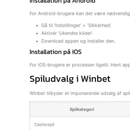
Installation på Android
For Android-brugere kan det være nødvendigt at
Gå til ‘Indstillinger’ > ‘Sikkerhed’.
Aktivér ‘Ukendte kilder’.
Download appen og installer den.
Installation på iOS
For iOS-brugere er processen ligetil. Hent app
Spiludvalg i Winbet
Winbet tilbyder et imponerende udvalg af spil
Spilkategori
Casinospil