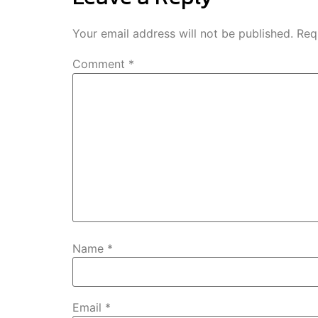
Your email address will not be published.
Req
Comment
*
Name
*
Email
*