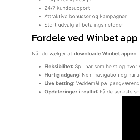
24/7 kundesupport
Attraktive bonusser og kampagner
Stort udvalg af betalingsmetoder
Fordele ved Winbet app
Når du vælger at
downloade Winbet appen
,
Fleksibilitet
: Spil når som helst og hvor 
Hurtig adgang
: Nem navigation og hurti
Live betting
: Veddemål på igangværend
Opdateringer i realtid
: Få de seneste sp