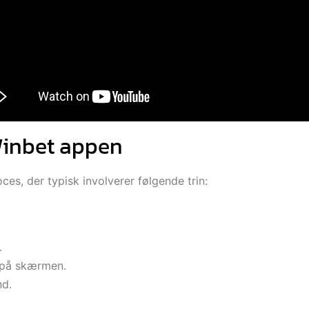
inbet appen
ces, der typisk involverer følgende trin:
.
s på skærmen.
nd.