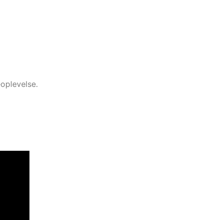
eoplevelse.