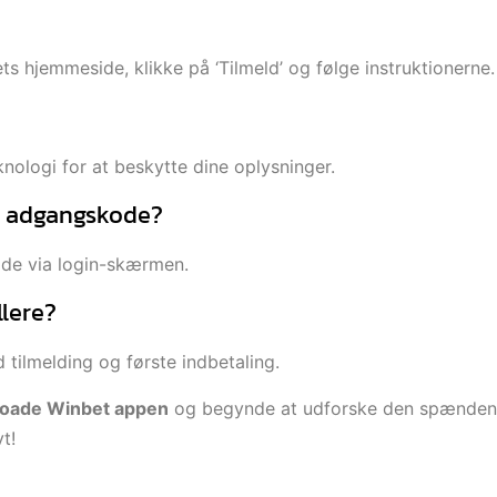
s hjemmeside, klikke på ‘Tilmeld’ og følge instruktionerne.
nologi for at beskytte dine oplysninger.
in adgangskode?
ode via login-skærmen.
llere?
 tilmelding og første indbetaling.
oade Winbet appen
og begynde at udforske den spændend
t!