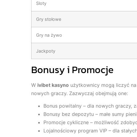
Sloty
Gry stołowe
Gry na żywo
Jackpoty
Bonusy i Promocje
W
ivibet kasyno
użytkownicy mogą liczyć na 
nowych graczy. Zazwyczaj obejmują one:
Bonus powitalny – dla nowych graczy, z
Bonusy bez depozytu – małe sumy pien
Promocje cykliczne – możliwość zdobyc
Lojalnościowy program VIP – dla stałyc