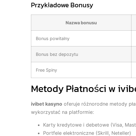
Przykładowe Bonusy
Nazwa bonusu
Bonus powitalny
Bonus bez depozytu
Free Spiny
Metody Płatności w ivi
ivibet kasyno
oferuje różnorodne metody płat
wykorzystać na platformie:
Karty kredytowe i debetowe (Visa, Mast
Portfele elektroniczne (Skrill, Neteller)