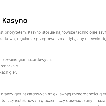
t Kasyno
st priorytetem. Kasyno stosuje najnowsze technologie sz
kowo, regularnie przeprowadza audyty, aby upewnić się, 
ganizowanie gier hazardowych.
transakcje.
kach gier.
 branży gier hazardowych dzięki swojej różnorodności gi
to, czy jesteś nowym graczem, czy doświadczonym hazardz