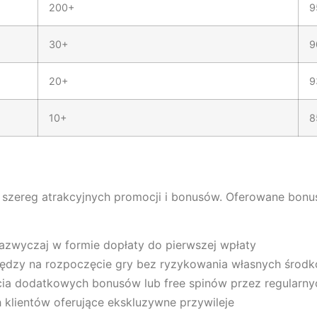
200+
9
30+
9
20+
9
10+
8
szereg atrakcyjnych promocji i bonusów. Oferowane bonu
azwyczaj w formie dopłaty do pierwszej wpłaty
iędzy na rozpoczęcie gry bez ryzykowania własnych środ
ia dodatkowych bonusów lub free spinów przez regularny
h klientów oferujące ekskluzywne przywileje