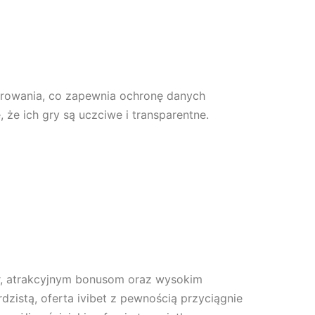
yfrowania, co zapewnia ochronę danych
że ich gry są uczciwe i transparentne.
er, atrakcyjnym bonusom oraz wysokim
istą, oferta ivibet z pewnością przyciągnie