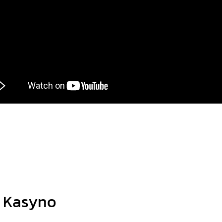
SLA
t Kasyno