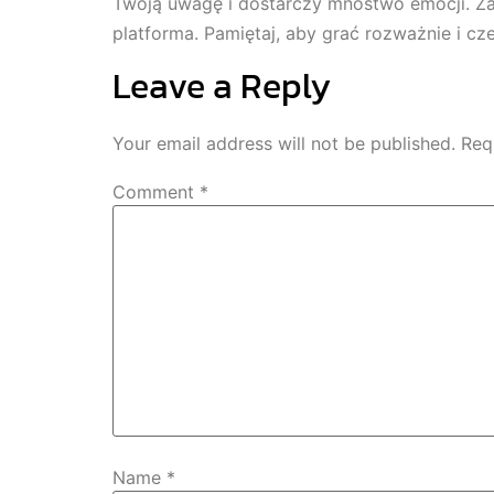
Twoją uwagę i dostarczy mnóstwo emocji. Zac
platforma. Pamiętaj, aby grać rozważnie i cze
Leave a Reply
Your email address will not be published.
Req
Comment
*
Name
*