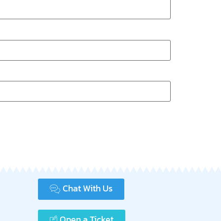
Chat With Us
Open a Ticket