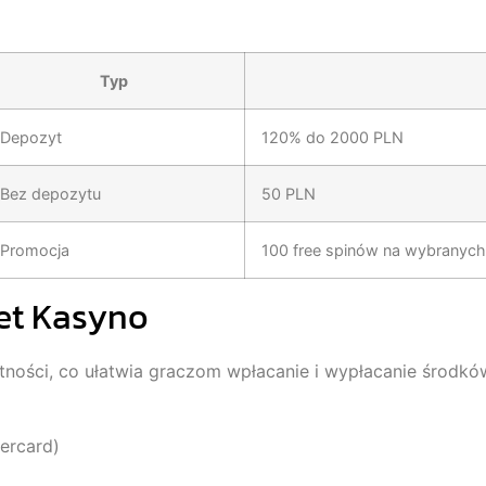
Typ
Depozyt
120% do 2000 PLN
Bez depozytu
50 PLN
Promocja
100 free spinów na wybranych
bet Kasyno
ności, co ułatwia graczom wpłacanie i wypłacanie środków
ercard)