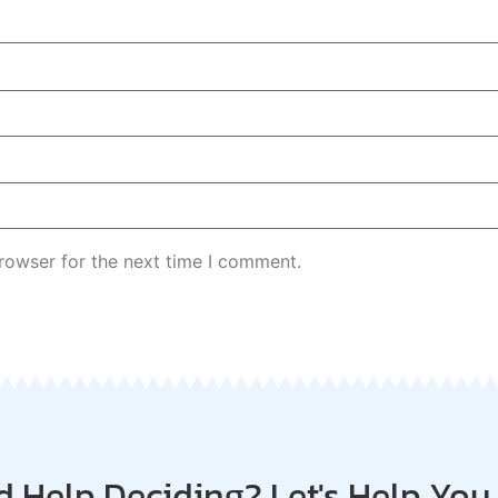
rowser for the next time I comment.
 Help Deciding? Let's Help You.