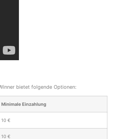
tWinner bietet folgende Optionen:
Minimale Einzahlung
10 €
10 €