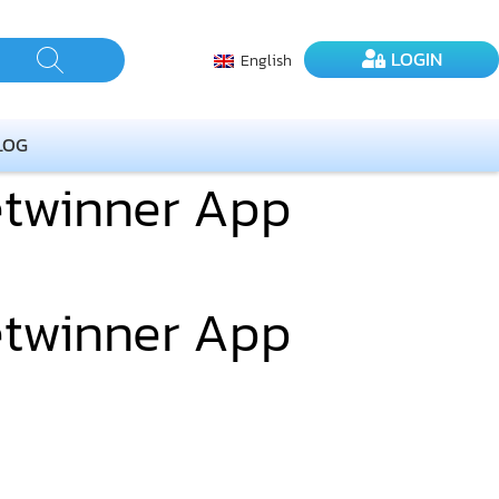
LOGIN
English
LOG
etwinner App
etwinner App