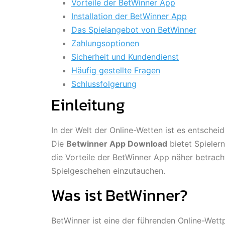
Vorteile der BetWinner App
Installation der BetWinner App
Das Spielangebot von BetWinner
Zahlungsoptionen
Sicherheit und Kundendienst
Häufig gestellte Fragen
Schlussfolgerung
Einleitung
In der Welt der Online-Wetten ist es entschei
Die
Betwinner App Download
bietet Spielern
die Vorteile der BetWinner App näher betracht
Spielgeschehen einzutauchen.
Was ist BetWinner?
BetWinner ist eine der führenden Online-Wett