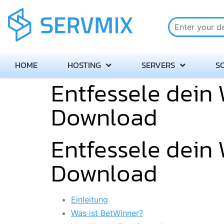
HOME
HOSTING
SERVERS
S
Entfessele dein
Download
Entfessele dein
Download
Einleitung
Was ist BetWinner?