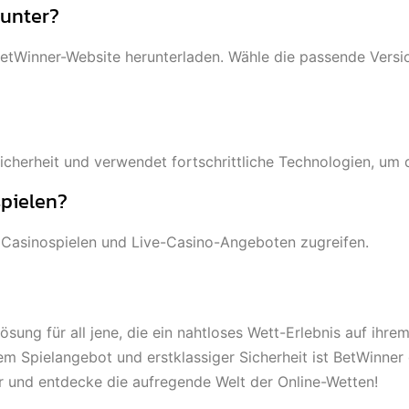
runter?
 BetWinner-Website herunterladen. Wähle die passende Versi
icherheit und verwendet fortschrittliche Technologien, um 
spielen?
, Casinospielen und Live-Casino-Angeboten zugreifen.
Lösung für all jene, die ein nahtloses Wett-Erlebnis auf ihr
 Spielangebot und erstklassiger Sicherheit ist BetWinner 
r und entdecke die aufregende Welt der Online-Wetten!