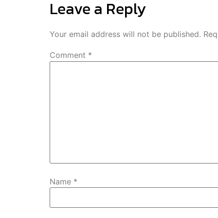
Leave a Reply
Your email address will not be published.
Req
Comment
*
Name
*