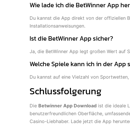
Wie lade ich die BetWinner App he
Du kannst die App direkt von der offiziellen
Installationsanweisungen.
Ist die BetWinner App sicher?
Ja, die BetWinner App legt großen Wert auf S
Welche Spiele kann ich in der App 
Du kannst auf eine Vielzahl von Sportwetten
Schlussfolgerung
Die
Betwinner App Download
ist die ideale 
benutzerfreundlichen Oberfläche, umfassendem
Casino-Liebhaber. Lade jetzt die App herunte