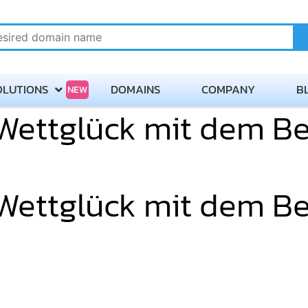
OLUTIONS
DOMAINS
COMPANY
B
NEW
 Wettglück mit dem B
About
Payment Methods
Careers
 Wettglück mit dem B
Contact Servmix
Terms of Service
Privacy Policy