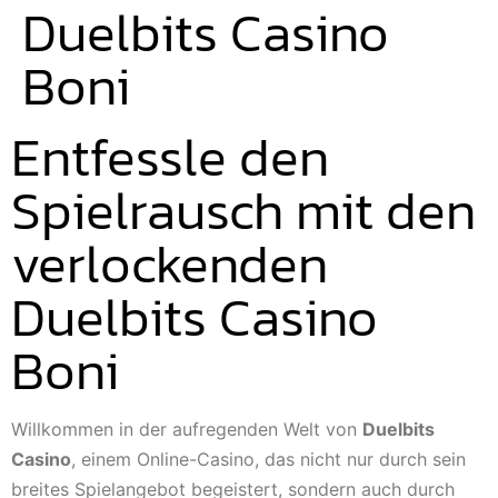
Duelbits Casino
Boni
Entfessle den
Spielrausch mit den
verlockenden
Duelbits Casino
Boni
Willkommen in der aufregenden Welt von
Duelbits
Casino
, einem Online-Casino, das nicht nur durch sein
breites Spielangebot begeistert, sondern auch durch