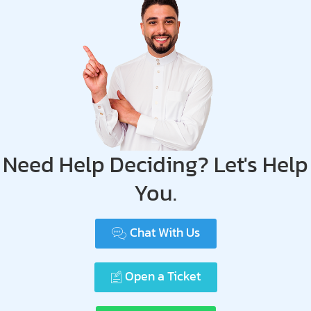
Need Help Deciding? Let's Help
You.
Chat With Us
Open a Ticket