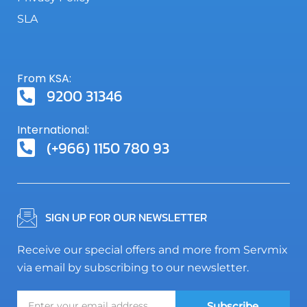
SLA
From KSA:
9200 31346
International:
(+966) 1150 780 93
SIGN UP FOR OUR NEWSLETTER
Receive our special offers and more from Servmix
via email by subscribing to our newsletter.
Subscribe