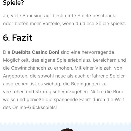
Spiele?
Ja, viele Boni sind auf bestimmte Spiele beschränkt
oder bieten mehr Vorteile, wenn du diese Spiele spielst.
6. Fazit
Die
Duelbits Casino Boni
sind eine hervorragende
Möglichkeit, das eigene Spielerlebnis zu bereichern und
die Gewinnchancen zu erhöhen. Mit einer Vielzahl von
Angeboten, die sowohl neue als auch erfahrene Spieler
ansprechen, ist es wichtig, die Bedingungen zu
verstehen und strategisch vorzugehen. Nutze die Boni
weise und genieße die spannende Fahrt durch die Welt
des Online-Glücksspiels!