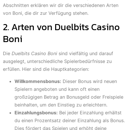
Abschnitten erklären wir dir die verschiedenen Arten
von Boni, die dir zur Verfügung stehen.
2. Arten von Duelbits Casino
Boni
Die
Duelbits Casino Boni
sind vielfältig und darauf
ausgelegt, unterschiedliche Spielerbedürfnisse zu
erfüllen. Hier sind die Hauptkategorien:
Willkommensbonus:
Dieser Bonus wird neuen
Spielern angeboten und kann oft einen
großzügigen Betrag an Bonusgeld oder Freispiele
beinhalten, um den Einstieg zu erleichtern.
Einzahlungsbonus:
Bei jeder Einzahlung erhältst
du einen Prozentsatz deiner Einzahlung als Bonus.
Dies fördert das Spielen und erhöht deine