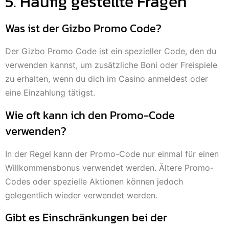
5. Häufig gestellte Fragen
Was ist der Gizbo Promo Code?
Der Gizbo Promo Code ist ein spezieller Code, den du
verwenden kannst, um zusätzliche Boni oder Freispiele
zu erhalten, wenn du dich im Casino anmeldest oder
eine Einzahlung tätigst.
Wie oft kann ich den Promo-Code
verwenden?
In der Regel kann der Promo-Code nur einmal für einen
Willkommensbonus verwendet werden. Ältere Promo-
Codes oder spezielle Aktionen können jedoch
gelegentlich wieder verwendet werden.
Gibt es Einschränkungen bei der