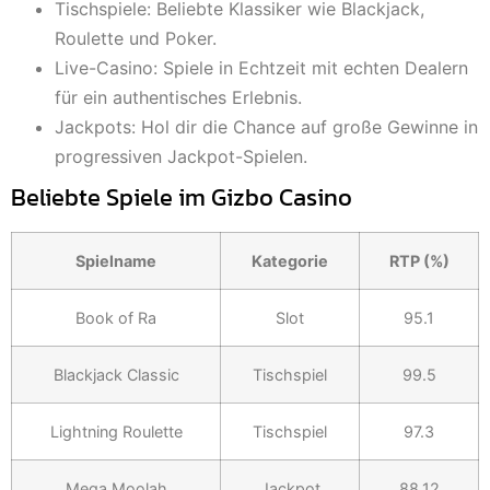
Tischspiele: Beliebte Klassiker wie Blackjack,
Roulette und Poker.
Live-Casino: Spiele in Echtzeit mit echten Dealern
für ein authentisches Erlebnis.
Jackpots: Hol dir die Chance auf große Gewinne in
progressiven Jackpot-Spielen.
Beliebte Spiele im Gizbo Casino
Spielname
Kategorie
RTP (%)
Book of Ra
Slot
95.1
Blackjack Classic
Tischspiel
99.5
Lightning Roulette
Tischspiel
97.3
Mega Moolah
Jackpot
88.12