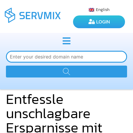
English
LOGIN
Entfessle
unschlagbare
Ersparnisse mit