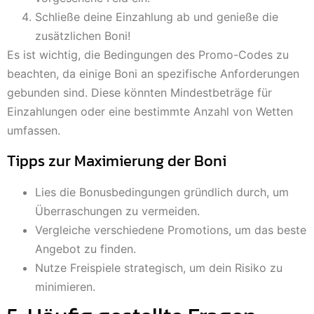
Schließe deine Einzahlung ab und genieße die
zusätzlichen Boni!
Es ist wichtig, die Bedingungen des Promo-Codes zu
beachten, da einige Boni an spezifische Anforderungen
gebunden sind. Diese könnten Mindestbeträge für
Einzahlungen oder eine bestimmte Anzahl von Wetten
umfassen.
Tipps zur Maximierung der Boni
Lies die Bonusbedingungen gründlich durch, um
Überraschungen zu vermeiden.
Vergleiche verschiedene Promotions, um das beste
Angebot zu finden.
Nutze Freispiele strategisch, um dein Risiko zu
minimieren.