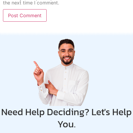
the next time I comment.
Need Help Deciding? Let's Help
You.