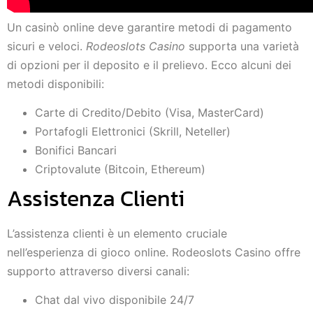
Un casinò online deve garantire metodi di pagamento
sicuri e veloci.
Rodeoslots Casino
supporta una varietà
di opzioni per il deposito e il prelievo. Ecco alcuni dei
metodi disponibili:
Carte di Credito/Debito (Visa, MasterCard)
Portafogli Elettronici (Skrill, Neteller)
Bonifici Bancari
Criptovalute (Bitcoin, Ethereum)
Assistenza Clienti
L’assistenza clienti è un elemento cruciale
nell’esperienza di gioco online. Rodeoslots Casino offre
supporto attraverso diversi canali:
Chat dal vivo disponibile 24/7