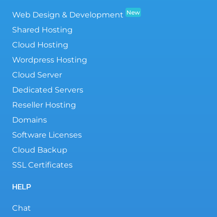
New
Web Design & Development
Shared Hosting
Cloud Hosting
Wordpress Hosting
Cloud Server
Dedicated Servers
Reseller Hosting
Domains
Software Licenses
Cloud Backup
SSL Certificates
HELP
Chat