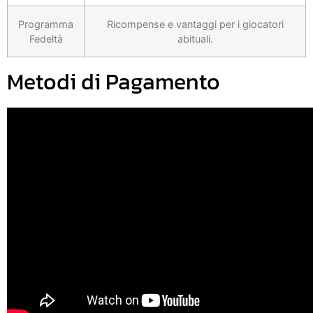
Programma
Ricompense e vantaggi per i giocatori
Fedeltà
abituali.
Metodi di Pagamento