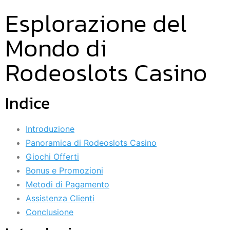
Esplorazione del
Mondo di
Rodeoslots Casino
Indice
Introduzione
Panoramica di Rodeoslots Casino
Giochi Offerti
Bonus e Promozioni
Metodi di Pagamento
Assistenza Clienti
Conclusione