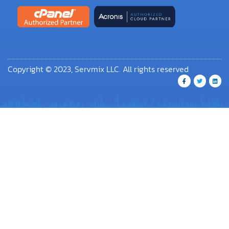
Copyright © 2023, Servmix LLC. All rights reserved