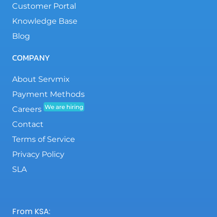
Customer Portal
Knowledge Base
Blog
COMPANY
About Servmix
Payment Methods
We are hiring
Careers
Contact
Terms of Service
Privacy Policy
SLA
From KSA: