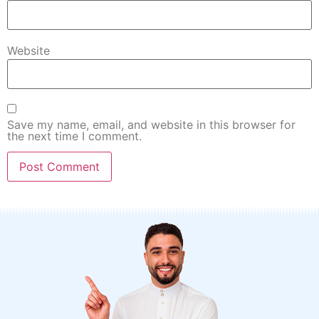
Website
Save my name, email, and website in this browser for
the next time I comment.