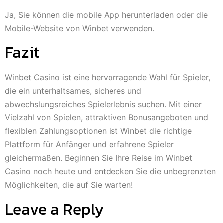
Ja, Sie können die mobile App herunterladen oder die
Mobile-Website von Winbet verwenden.
Fazit
Winbet Casino ist eine hervorragende Wahl für Spieler,
die ein unterhaltsames, sicheres und
abwechslungsreiches Spielerlebnis suchen. Mit einer
Vielzahl von Spielen, attraktiven Bonusangeboten und
flexiblen Zahlungsoptionen ist Winbet die richtige
Plattform für Anfänger und erfahrene Spieler
gleichermaßen. Beginnen Sie Ihre Reise im Winbet
Casino noch heute und entdecken Sie die unbegrenzten
Möglichkeiten, die auf Sie warten!
Leave a Reply