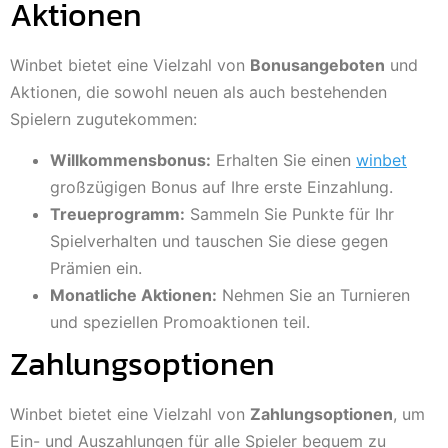
Aktionen
Winbet bietet eine Vielzahl von
Bonusangeboten
und
Aktionen, die sowohl neuen als auch bestehenden
Spielern zugutekommen:
Willkommensbonus:
Erhalten Sie einen
winbet
großzügigen Bonus auf Ihre erste Einzahlung.
Treueprogramm:
Sammeln Sie Punkte für Ihr
Spielverhalten und tauschen Sie diese gegen
Prämien ein.
Monatliche Aktionen:
Nehmen Sie an Turnieren
und speziellen Promoaktionen teil.
Zahlungsoptionen
Winbet bietet eine Vielzahl von
Zahlungsoptionen
, um
Ein- und Auszahlungen für alle Spieler bequem zu