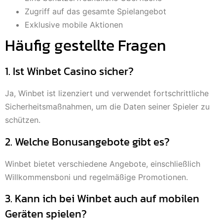
Zugriff auf das gesamte Spielangebot
Exklusive mobile Aktionen
Häufig gestellte Fragen
1. Ist Winbet Casino sicher?
Ja, Winbet ist lizenziert und verwendet fortschrittliche
Sicherheitsmaßnahmen, um die Daten seiner Spieler zu
schützen.
2. Welche Bonusangebote gibt es?
Winbet bietet verschiedene Angebote, einschließlich
Willkommensboni und regelmäßige Promotionen.
3. Kann ich bei Winbet auch auf mobilen
Geräten spielen?