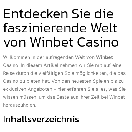
Entdecken Sie die
faszinierende Welt
von Winbet Casino
Willkommen in der aufregenden Welt von
Winbet
Casino! In diesem Artikel nehmen wir Sie mit auf eine
Reise durch die vielfältigen Spielmöglichkeiten, die das
Casino zu bieten hat. Von den neuesten Spielen bis zu
exklusiven Angeboten – hier erfahren Sie alles, was Sie
wissen müssen, um das Beste aus Ihrer Zeit bei Winbet
herauszuholen.
Inhaltsverzeichnis