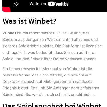
Was ist Winbet?
Winbet
ist ein renommiertes Online-Casino, das
Spielern aus der ganzen Welt ein unterhaltsames und
sicheres Spielerlebnis bietet. Die Plattform ist lizenziert
und reguliert, was bedeutet, dass Sie sich auf faire
Spiele und den Schutz Ihrer Daten verlassen können.
Ein bemerkenswertes Merkmal von Winbet ist die
benutzerfreundliche Schnittstelle, die sowohl auf
Desktop- als auch auf Mobilgeräten ein nahtloses
Erlebnis bietet. Egal, ob Sie Anfänger oder erfahrener
Spieler sind, Sie werden sich schnell zurechtfinden.
Das Spielangebot bei Winbet