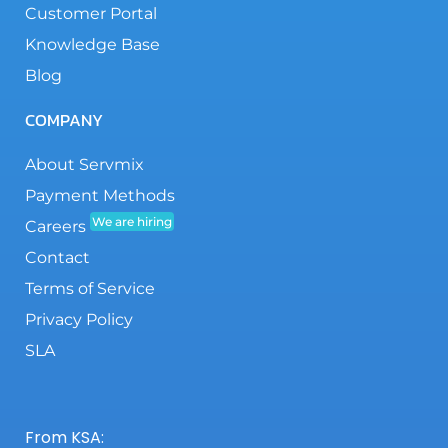
Customer Portal
Knowledge Base
Blog
COMPANY
About Servmix
Payment Methods
We are hiring
Careers
Contact
Terms of Service
Privacy Policy
SLA
From KSA: