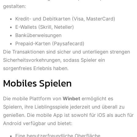
gestalten:
Kredit- und Debitkarten (Visa, MasterCard)
E-Wallets (Skrill, Neteller)
Banküberweisungen
Prepaid-Karten (Paysafecard)
Die Transaktionen sind sicher und unterliegen strengen
Sicherheitsvorkehrungen, sodass Spieler ein
sorgenfreies Erlebnis haben.
Mobiles Spielen
Die mobile Plattform von
Winbet
ermöglicht es
Spielern, ihre Lieblingsspiele jederzeit und überall zu
genießen. Die mobile App ist sowohl für iOS als auch für
Android verfügbar und bietet:
Eine benutzerfreundliche Oberfläche