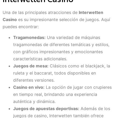
Una de las principales atracciones de
Interwetten
Casino
es su impresionante selección de juegos. Aquí
puedes encontrar:
Tragamonedas:
Una variedad de máquinas
tragamonedas de diferentes temáticas y estilos,
con gráficos impresionantes y emocionantes
características adicionales.
Juegos de mesa:
Clásicos como el blackjack, la
ruleta y el baccarat, todos disponibles en
diferentes versiones.
Casino en vivo:
La opción de jugar con crupieres
en tiempo real, brindando una experiencia
auténtica y dinámica.
Juegos de apuestas deportivas:
Además de los
juegos de casino, Interwetten también ofrece