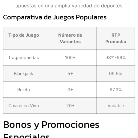
apuestas en una amplia variedad de deportes.
Comparativa de Juegos Populares
Tipo de Juego
Número de
RTP
Variantes
Promedio
Tragamonedas
100+
93%-96%
Blackjack
5+
99.5%
Ruleta
3+
97.3%
Casino en Vivo
20+
Variable
Bonos y Promociones
Especiales