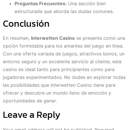
Preguntas Frecuentes:
Una sección bien
estructurada que aborda las dudas comunes.
Conclusión
En resumen,
Interwetten Casino
se presenta como una
opción formidable para los amantes del juego en línea.
Con una oferta variada de juegos, atractivos bonos, un
entorno seguro y un excelente servicio al cliente, este
casino es ideal tanto para principiantes como para
jugadores experimentados. No dudes en explorar todas
las posibilidades que
Interwetten Casino
tiene para
ofrecer y descubre un mundo lleno de emoción y
oportunidades de ganar.
Leave a Reply
Your email address will not be published.
Required