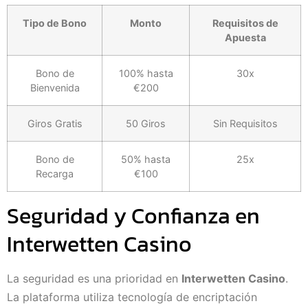
Tipo de Bono
Monto
Requisitos de
Apuesta
Bono de
100% hasta
30x
Bienvenida
€200
Giros Gratis
50 Giros
Sin Requisitos
Bono de
50% hasta
25x
Recarga
€100
Seguridad y Confianza en
Interwetten Casino
La seguridad es una prioridad en
Interwetten Casino
.
La plataforma utiliza tecnología de encriptación