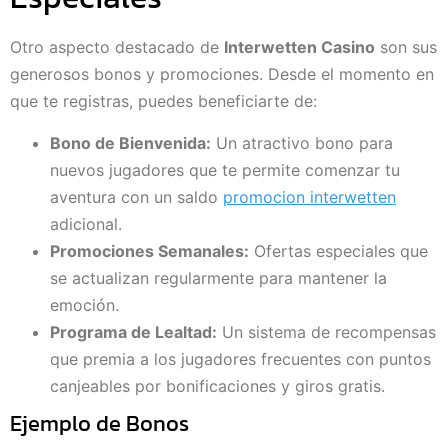
Otro aspecto destacado de
Interwetten Casino
son sus
generosos bonos y promociones. Desde el momento en
que te registras, puedes beneficiarte de:
Bono de Bienvenida:
Un atractivo bono para
nuevos jugadores que te permite comenzar tu
aventura con un saldo
promocion interwetten
adicional.
Promociones Semanales:
Ofertas especiales que
se actualizan regularmente para mantener la
emoción.
Programa de Lealtad:
Un sistema de recompensas
que premia a los jugadores frecuentes con puntos
canjeables por bonificaciones y giros gratis.
Ejemplo de Bonos