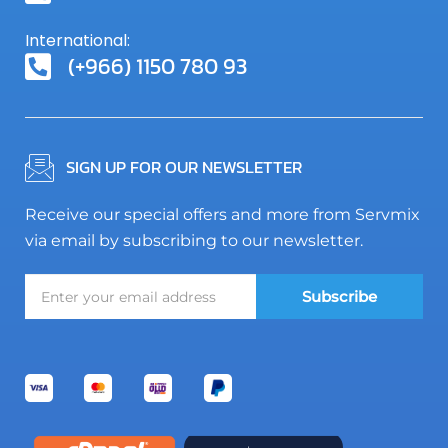
International:
(+966) 1150 780 93
SIGN UP FOR OUR NEWSLETTER
Receive our special offers and more from Servmix
via email by subscribing to our newsletter.
Subscribe