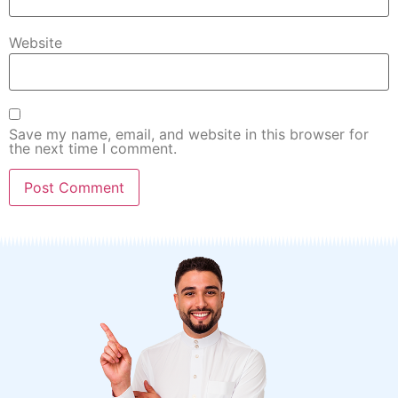
Website
Save my name, email, and website in this browser for
the next time I comment.