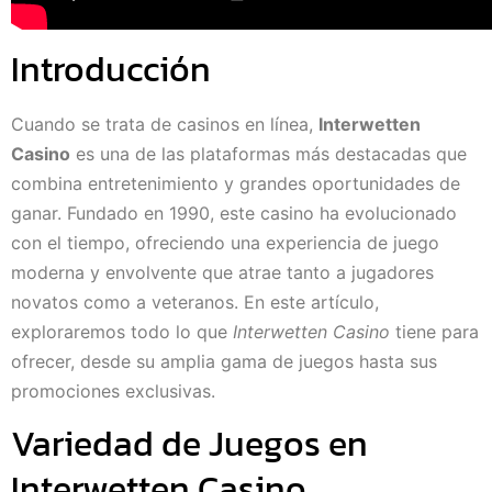
Introducción
Cuando se trata de casinos en línea,
Interwetten
Casino
es una de las plataformas más destacadas que
combina entretenimiento y grandes oportunidades de
ganar. Fundado en 1990, este casino ha evolucionado
con el tiempo, ofreciendo una experiencia de juego
moderna y envolvente que atrae tanto a jugadores
novatos como a veteranos. En este artículo,
exploraremos todo lo que
Interwetten Casino
tiene para
ofrecer, desde su amplia gama de juegos hasta sus
promociones exclusivas.
Variedad de Juegos en
Interwetten Casino