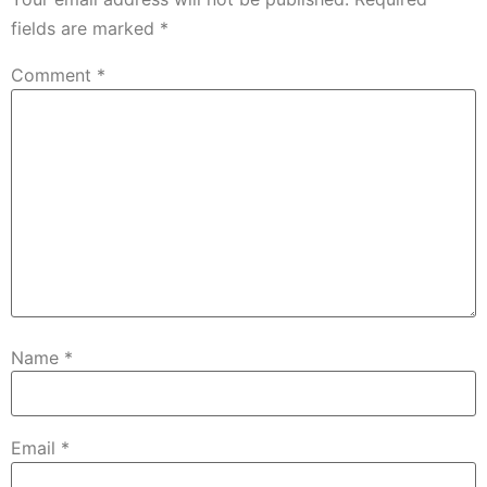
fields are marked
*
Comment
*
Name
*
Email
*