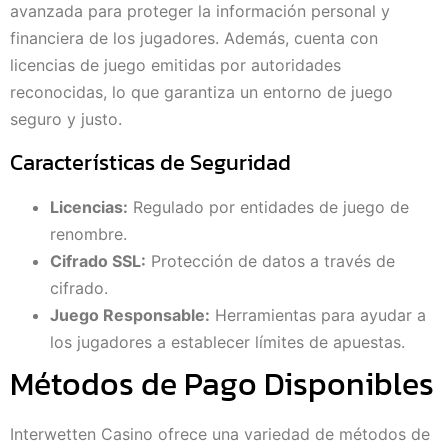
avanzada para proteger la información personal y
financiera de los jugadores. Además, cuenta con
licencias de juego emitidas por autoridades
reconocidas, lo que garantiza un entorno de juego
seguro y justo.
Características de Seguridad
Licencias:
Regulado por entidades de juego de
renombre.
Cifrado SSL:
Protección de datos a través de
cifrado.
Juego Responsable:
Herramientas para ayudar a
los jugadores a establecer límites de apuestas.
Métodos de Pago Disponibles
Interwetten Casino ofrece una variedad de métodos de