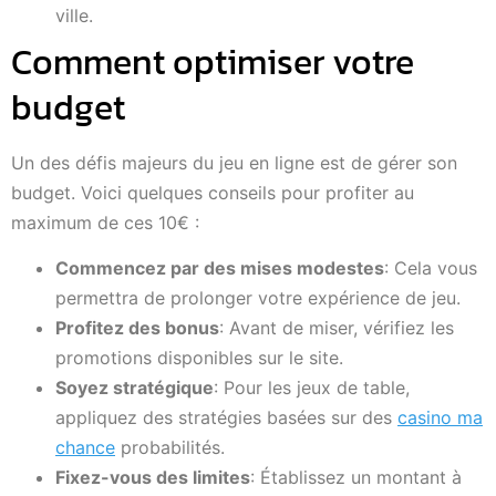
ville.
Comment optimiser votre
budget
Un des défis majeurs du jeu en ligne est de gérer son
budget. Voici quelques conseils pour profiter au
maximum de ces 10€ :
Commencez par des mises modestes
: Cela vous
permettra de prolonger votre expérience de jeu.
Profitez des bonus
: Avant de miser, vérifiez les
promotions disponibles sur le site.
Soyez stratégique
: Pour les jeux de table,
appliquez des stratégies basées sur des
casino ma
chance
probabilités.
Fixez-vous des limites
: Établissez un montant à