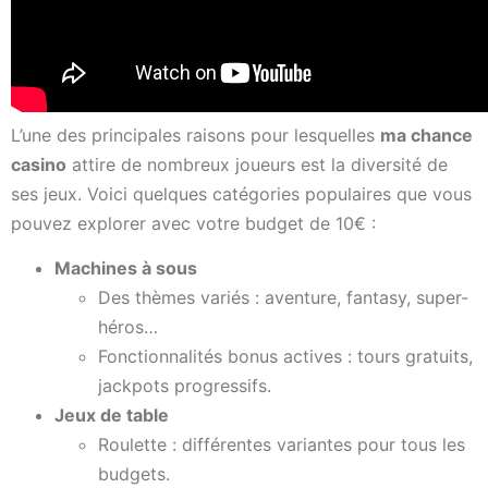
L’une des principales raisons pour lesquelles
ma chance
casino
attire de nombreux joueurs est la diversité de
ses jeux. Voici quelques catégories populaires que vous
pouvez explorer avec votre budget de 10€ :
Machines à sous
Des thèmes variés : aventure, fantasy, super-
héros…
Fonctionnalités bonus actives : tours gratuits,
jackpots progressifs.
Jeux de table
Roulette : différentes variantes pour tous les
budgets.