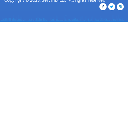
Copyright © 2023, Servmix LLC. All rights reserved