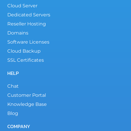
Cloud Server
Dedicated Servers
Reseller Hosting
Domains
Software Licenses
Cloud Backup
SSL Certificates
HELP
Chat
Customer Portal
Knowledge Base
Blog
COMPANY