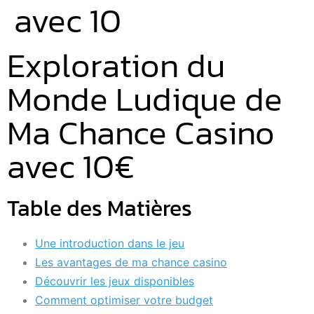
avec 10
Exploration du
Monde Ludique de
Ma Chance Casino
avec 10€
Table des Matières
Une introduction dans le jeu
Les avantages de ma chance casino
Découvrir les jeux disponibles
Comment optimiser votre budget