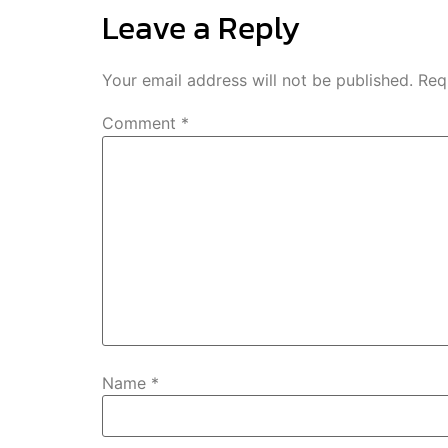
Leave a Reply
Your email address will not be published.
Req
Comment
*
Name
*