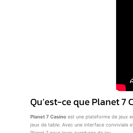
Qu’est-ce que Planet 7 
Planet 7 Casino
est une plateforme de jeux en
jeux de table. Avec une interface conviviale 
Planet 7 pour leurs aventures de jeu.