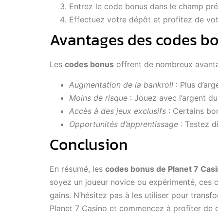
Entrez le code bonus dans le champ prév
Effectuez votre dépôt et profitez de vot
Avantages des codes b
Les
codes bonus
offrent de nombreux avant
Augmentation de la bankroll
: Plus d’arg
Moins de risque
: Jouez avec l’argent du
Accès à des jeux exclusifs
: Certains bon
Opportunités d’apprentissage
: Testez di
Conclusion
En résumé, les
codes bonus de Planet 7 Cas
soyez un joueur novice ou expérimenté, ces c
gains. N’hésitez pas à les utiliser pour trans
Planet 7 Casino et commencez à profiter de c