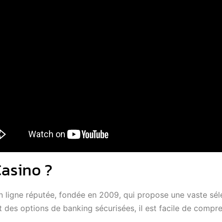
Casino ?
 ligne réputée, fondée en 2009, qui propose une vaste sél
et des options de banking sécurisées, il est facile de compr