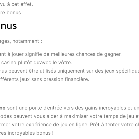
u à cet effet.
re bonus !
onus
ages, notamment :
ent à jouer signifie de meilleures chances de gagner.
 casino plutôt qu’avec le vôtre.
us peuvent être utilisés uniquement sur des jeux spécifiqu
fférents jeux sans pression financière.
ino
sont une porte d’entrée vers des gains incroyables et u
odes peuvent vous aider à maximiser votre temps de jeu et
former votre expérience de jeu en ligne. Prêt à tenter votre 
es incroyables bonus !