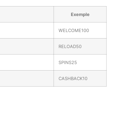
Exemple
WELCOME100
RELOAD50
SPINS25
CASHBACK10