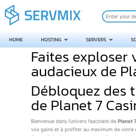
HOME
HOSTING
SERVERS
S
Faites exploser 
audacieux de Pl
Débloquez des t
de Planet 7 Cas
Bienvenue dans l’univers fascinant de
Planet 
vos gains et à profiter au maximum de votre e