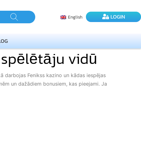
LOGIN
English
LOG
 spēlētāju vidū
 kā darbojas Fenikss kazino un kādas iespējas
uksmēm un dažādiem bonusiem, kas pieejami. Ja