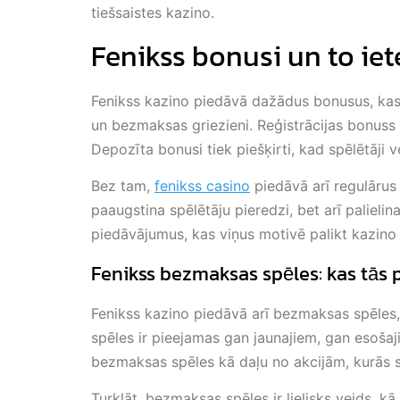
tiešsaistes kazino.
Fenikss bonusi un to ie
Fenikss kazino piedāvā dažādus bonusus, kas v
un bezmaksas griezieni. Reģistrācijas bonuss 
Depozīta bonusi tiek piešķirti, kad spēlētāji 
Bez tam,
fenikss casino
piedāvā arī regulārus 
paaugstina spēlētāju pieredzi, bet arī palielin
piedāvājumus, kas viņus motivē palikt kazino 
Fenikss bezmaksas spēles: kas tās
Fenikss kazino piedāvā arī bezmaksas spēles, 
spēles ir pieejamas gan jaunajiem, gan esošaj
bezmaksas spēles kā daļu no akcijām, kurās sp
Turklāt, bezmaksas spēles ir lielisks veids, k