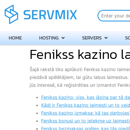
HOME
HOSTING
SERVERS
S
Fenikss kazino l
Šajā rakstā tiks aplūkoti Fenikss kazino laim
piedāvā spēlētājiem, lai gūtu labus laimestus
jūs interesē, kā reģistrēties un izmantot Feni
Fenikss kazino: viss, kas jāzina par tā d
Kādi ir Fenikss kazino laimesti un to veid
Fenikss kazino izmaksa: kā tas darbojas
Fenikss bonusi un to ietekme uz laimest
Fenikss bezmaksas spēles: kas tās pied