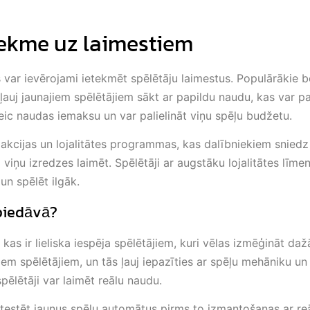
tekme uz laimestiem
ar ievērojami ietekmēt spēlētāju laimestus. Populārākie bo
ļauj jaunajiem spēlētājiem sākt ar papildu naudu, kas var p
veic naudas iemaksu un var palielināt viņu spēļu budžetu.
akcijas un lojalitātes programmas, kas dalībniekiem sniedz 
a viņu izredzes laimēt. Spēlētāji ar augstāku lojalitātes līm
un spēlēt ilgāk.
 piedāvā?
kas ir lieliska iespēja spēlētājiem, kuri vēlas izmēģināt d
iem spēlētājiem, un tās ļauj iepazīties ar spēļu mehāniku 
ēlētāji var laimēt reālu naudu.
ā testēt jaunus spēļu automātus pirms to izmantošanas ar reā