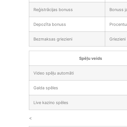
Reģistrācijas bonuss
Bonuss ja
Depozīta bonuss
Procentuā
Bezmaksas griezieni
Griezieni
Spēļu veids
Video spēļu automāti
Galda spēles
Live kazino spēles
<