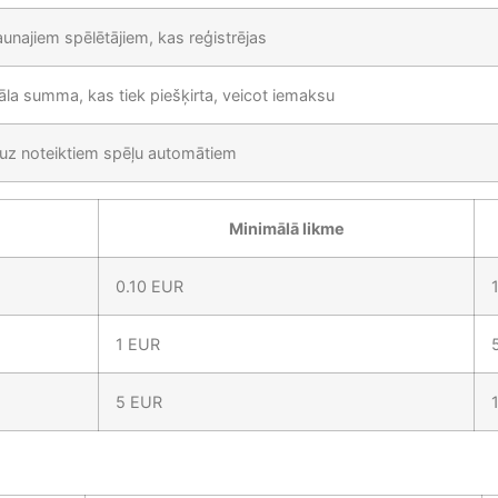
unajiem spēlētājiem, kas reģistrējas
la summa, kas tiek piešķirta, veicot iemaksu
 uz noteiktiem spēļu automātiem
Minimālā likme
0.10 EUR
1 EUR
5 EUR