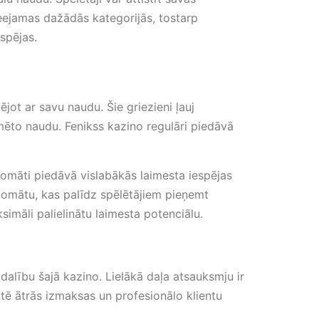
eejamas dažādās kategorijās, tostarp
spējas.
kējot ar savu naudu. Šie griezieni ļauj
imēto naudu. Fenikss kazino regulāri piedāvā
utomāti piedāvā vislabākās laimesta iespējas
utomātu, kas palīdz spēlētājiem pieņemt
imāli palielinātu laimesta potenciālu.
alību šajā kazino. Lielākā daļa atsauksmju ir
ērtē ātrās izmaksas un profesionālo klientu