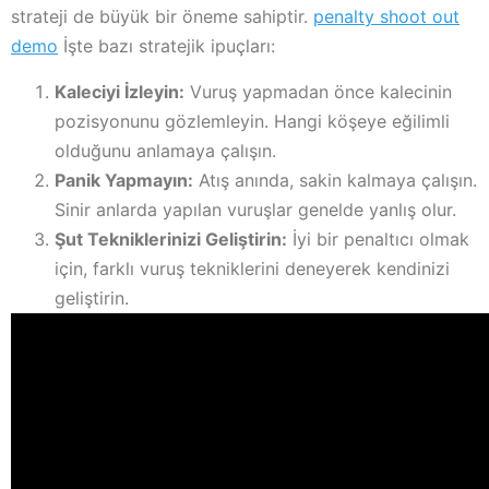
strateji de büyük bir öneme sahiptir.
penalty shoot out
demo
İşte bazı stratejik ipuçları:
Kaleciyi İzleyin:
Vuruş yapmadan önce kalecinin
pozisyonunu gözlemleyin. Hangi köşeye eğilimli
olduğunu anlamaya çalışın.
Panik Yapmayın:
Atış anında, sakin kalmaya çalışın.
Sinir anlarda yapılan vuruşlar genelde yanlış olur.
Şut Tekniklerinizi Geliştirin:
İyi bir penaltıcı olmak
için, farklı vuruş tekniklerini deneyerek kendinizi
geliştirin.