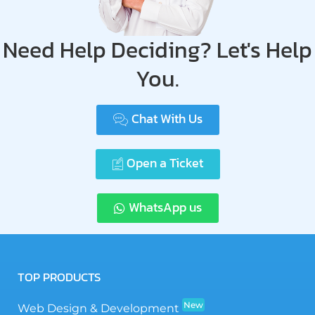
Need Help Deciding? Let's Help
You.
Chat With Us
Open a Ticket
WhatsApp us
TOP PRODUCTS
New
Web Design & Development