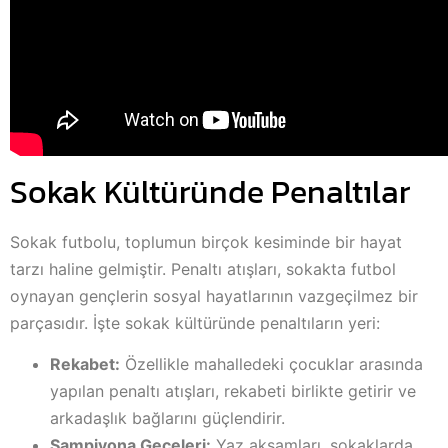
Sokak Kültüründe Penaltılar
Sokak futbolu, toplumun birçok kesiminde bir hayat
tarzı haline gelmiştir. Penaltı atışları, sokakta futbol
oynayan gençlerin sosyal hayatlarının vazgeçilmez bir
parçasıdır. İşte sokak kültüründe penaltıların yeri:
Rekabet:
Özellikle mahalledeki çocuklar arasında
yapılan penaltı atışları, rekabeti birlikte getirir ve
arkadaşlık bağlarını güçlendirir.
Şampiyona Geceleri:
Yaz akşamları, sokaklarda