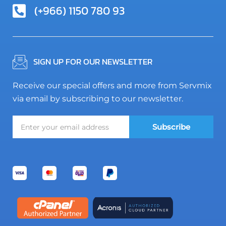
(+966) 1150 780 93
SIGN UP FOR OUR NEWSLETTER
Receive our special offers and more from Servmix
via email by subscribing to our newsletter.
Subscribe