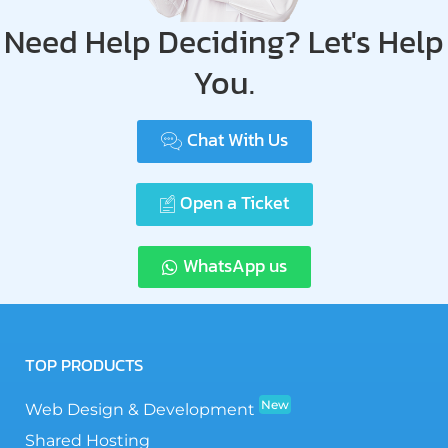
Need Help Deciding? Let's Help
You.
Chat With Us
Open a Ticket
WhatsApp us
TOP PRODUCTS
New
Web Design & Development
Shared Hosting