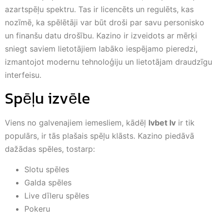
azartspēļu spektru. Tas ir licencēts un regulēts, kas
nozīmē, ka spēlētāji var būt droši par savu personisko
un finanšu datu drošību. Kazino ir izveidots ar mērķi
sniegt saviem lietotājiem labāko iespējamo pieredzi,
izmantojot modernu tehnoloģiju un lietotājam draudzīgu
interfeisu.
Spēļu izvēle
Viens no galvenajiem iemesliem, kādēļ
lvbet lv
ir tik
populārs, ir tās plašais spēļu klāsts. Kazino piedāvā
dažādas spēles, tostarp:
Slotu spēles
Galda spēles
Live dīleru spēles
Pokeru