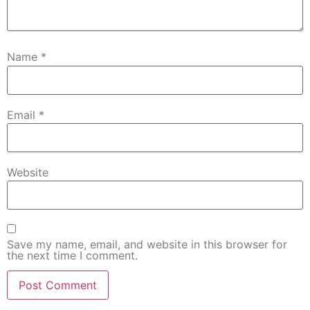
Name
*
Email
*
Website
Save my name, email, and website in this browser for
the next time I comment.