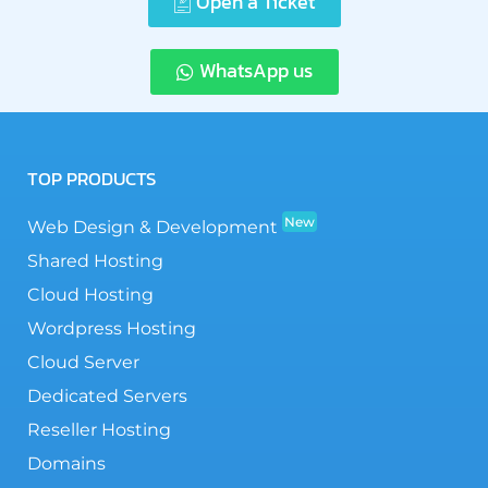
Open a Ticket
WhatsApp us
TOP PRODUCTS
New
Web Design & Development
Shared Hosting
Cloud Hosting
Wordpress Hosting
Cloud Server
Dedicated Servers
Reseller Hosting
Domains