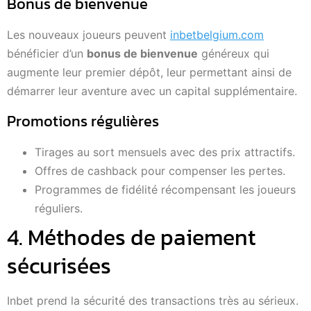
Bonus de bienvenue
Les nouveaux joueurs peuvent
inbetbelgium.com
bénéficier d’un
bonus de bienvenue
généreux qui
augmente leur premier dépôt, leur permettant ainsi de
démarrer leur aventure avec un capital supplémentaire.
Promotions régulières
Tirages au sort mensuels avec des prix attractifs.
Offres de cashback pour compenser les pertes.
Programmes de fidélité récompensant les joueurs
réguliers.
4. Méthodes de paiement
sécurisées
Inbet prend la sécurité des transactions très au sérieux.