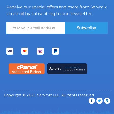
Receive our special offers and more from Servmix
via email by subscribing to our newsletter.
Subscribe
Copyright © 2023, Servmix LLC. All rights reserved