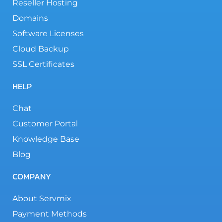
Reseller Hosting
Domains
Software Licenses
Cloud Backup
SSL Certificates
HELP
Chat
Customer Portal
Knowledge Base
Blog
COMPANY
About Servmix
Payment Methods