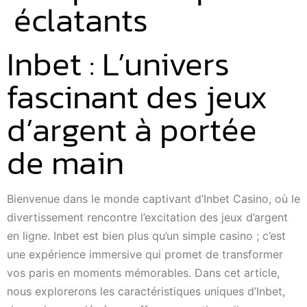
éclatants
Inbet : L’univers
fascinant des jeux
d’argent à portée
de main
Bienvenue dans le monde captivant d’Inbet Casino, où le
divertissement rencontre l’excitation des jeux d’argent
en ligne. Inbet est bien plus qu’un simple casino ; c’est
une expérience immersive qui promet de transformer
vos paris en moments mémorables. Dans cet article,
nous explorerons les caractéristiques uniques d’Inbet,