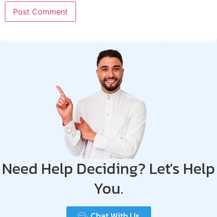
Need Help Deciding? Let's Help
You.
Chat With Us