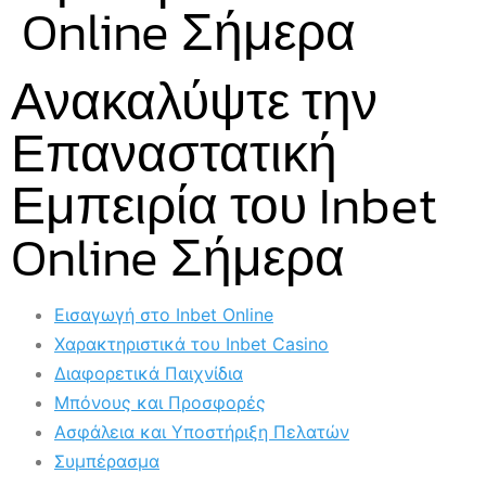
Online Σήμερα
Ανακαλύψτε την
Επαναστατική
Εμπειρία του Inbet
Online Σήμερα
Εισαγωγή στο Inbet Online
Χαρακτηριστικά του Inbet Casino
Διαφορετικά Παιχνίδια
Μπόνους και Προσφορές
Ασφάλεια και Υποστήριξη Πελατών
Συμπέρασμα