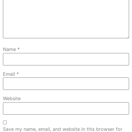
Name
*
Email
*
Website
Save my name, email, and website in this browser for