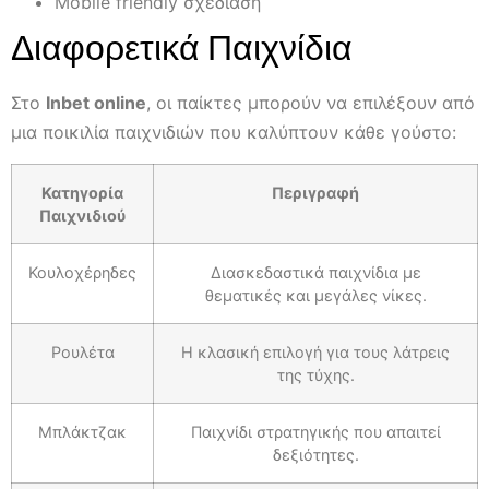
Mobile friendly σχεδίαση
Διαφορετικά Παιχνίδια
Στο
Inbet online
, οι παίκτες μπορούν να επιλέξουν από
μια ποικιλία παιχνιδιών που καλύπτουν κάθε γούστο:
Κατηγορία
Περιγραφή
Παιχνιδιού
Κουλοχέρηδες
Διασκεδαστικά παιχνίδια με
θεματικές και μεγάλες νίκες.
Ρουλέτα
Η κλασική επιλογή για τους λάτρεις
της τύχης.
Μπλάκτζακ
Παιχνίδι στρατηγικής που απαιτεί
δεξιότητες.