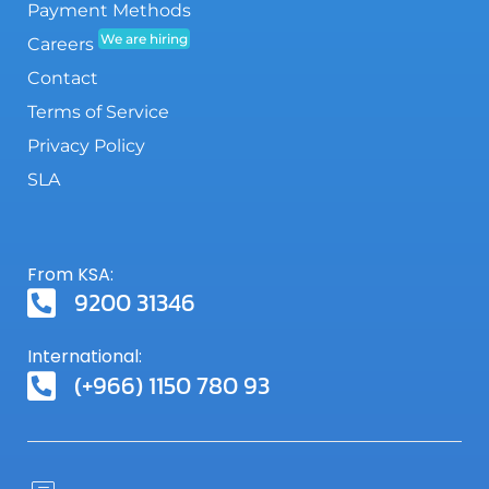
Payment Methods
We are hiring
Careers
Contact
Terms of Service
Privacy Policy
SLA
From KSA:
9200 31346
International:
(+966) 1150 780 93