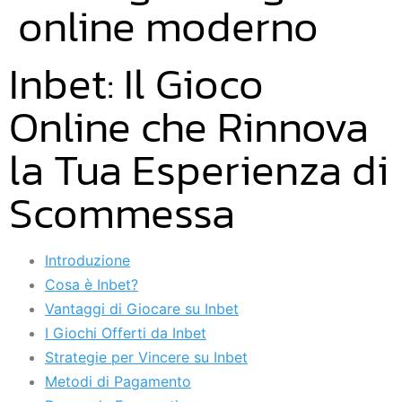
online moderno
Inbet: Il Gioco
Online che Rinnova
la Tua Esperienza di
Scommessa
Introduzione
Cosa è Inbet?
Vantaggi di Giocare su Inbet
I Giochi Offerti da Inbet
Strategie per Vincere su Inbet
Metodi di Pagamento