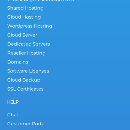
Shared Hosting
Cloud Hosting
Wordpress Hosting
Cloud Server
Dedicated Servers
Reseller Hosting
Domains
Software Licenses
Cloud Backup
SSL Certificates
HELP
Chat
Customer Portal