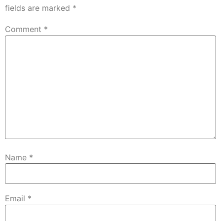
fields are marked
*
Comment
*
Name
*
Email
*