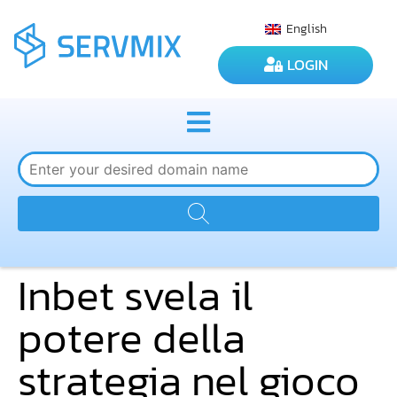
English
LOGIN
Inbet svela il
potere della
strategia nel gioco