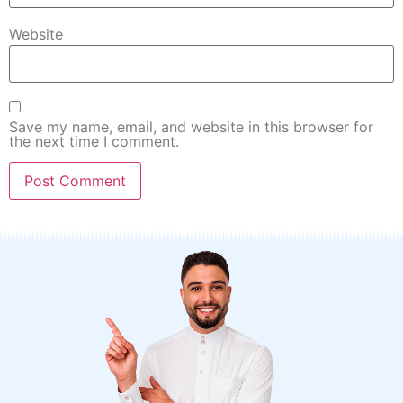
Website
Save my name, email, and website in this browser for
the next time I comment.