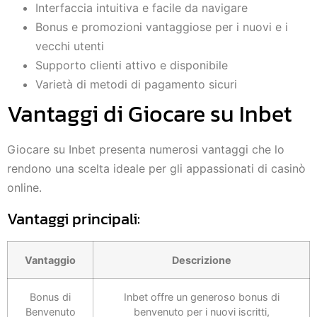
Interfaccia intuitiva e facile da navigare
Bonus e promozioni vantaggiose per i nuovi e i
vecchi utenti
Supporto clienti attivo e disponibile
Varietà di metodi di pagamento sicuri
Vantaggi di Giocare su Inbet
Giocare su Inbet presenta numerosi vantaggi che lo
rendono una scelta ideale per gli appassionati di casinò
online.
Vantaggi principali:
Vantaggio
Descrizione
Bonus di
Inbet offre un generoso bonus di
Benvenuto
benvenuto per i nuovi iscritti,