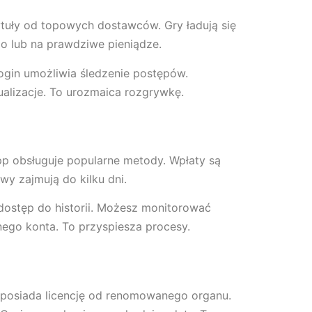
 tytuły od topowych dostawców. Gry ładują się
mo lub na prawdziwe pieniądze.
ogin umożliwia śledzenie postępów.
ualizacje. To urozmaica rozgrywkę.
app obsługuje popularne metody. Wpłaty są
wy zajmują do kilku dni.
 dostęp do historii. Możesz monitorować
nego konta. To przyspiesza procesy.
 posiada licencję od renomowanego organu.