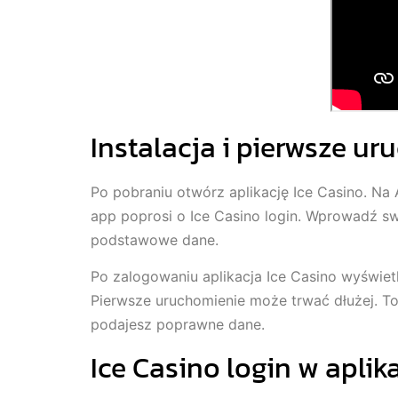
Instalacja i pierwsze u
Po pobraniu otwórz aplikację Ice Casino. Na 
app poprosi o Ice Casino login. Wprowadź swój 
podstawowe dane.
Po zalogowaniu aplikacja Ice Casino wyświet
Pierwsze uruchomienie może trwać dłużej. To 
podajesz poprawne dane.
Ice Casino login w aplika