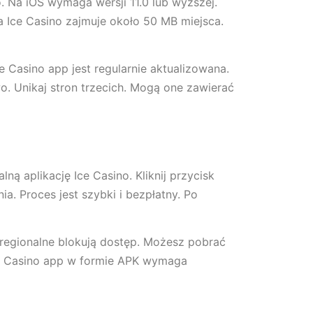
 Na iOS wymaga wersji 11.0 lub wyższej.
a Ice Casino zajmuje około 50 MB miejsca.
e Casino app jest regularnie aktualizowana.
o. Unikaj stron trzecich. Mogą one zawierać
ną aplikację Ice Casino. Kliknij przycisk
a. Proces jest szybki i bezpłatny. Po
a regionalne blokują dostęp. Możesz pobrać
 Ice Casino app w formie APK wymaga