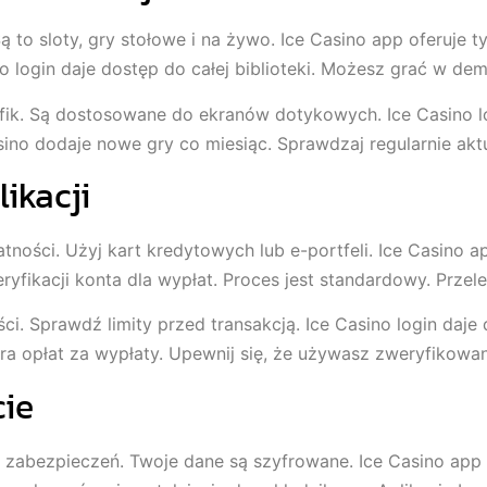
Są to sloty, gry stołowe i na żywo. Ice Casino app oferuje
o login daje dostęp do całej biblioteki. Możesz grać w de
afik. Są dostosowane do ekranów dotykowych. Ice Casino l
sino dodaje nowe gry co miesiąc. Sprawdzaj regularnie akt
ikacji
tności. Użyj kart kredytowych lub e-portfeli. Ice Casino 
fikacji konta dla wypłat. Proces jest standardowy. Przele
ci. Sprawdź limity przed transakcją. Ice Casino login daje
era opłat za wypłaty. Upewnij się, że używasz zweryfikowa
cie
zabezpieczeń. Twoje dane są szyfrowane. Ice Casino app