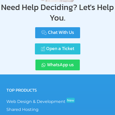
Need Help Deciding? Let's Help
You.
Chat With Us
Open a Ticket
WhatsApp us
TOP PRODUCTS
New
Web Design & Development
Shared Hosting