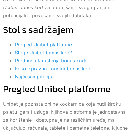
Unibet bonus kod
za poboljšanje svog igranja i
potencijalno povećanje svojih dobitaka.
Stol s sadržajem
Pregled Unibet platforme
Što je Unibet bonus kod?
Prednosti korištenja bonus koda
Kako ispravno koristiti bonus kod
Najčešća pitanja
Pregled Unibet platforme
Unibet je poznata online kockarnica koja nudi široku
paletu igara i usluga. Njihova platforma je jednostavna
za korištenje i dostupna je na različitim uređajima,
uključujući računala, tablete i pametne telefone. Ključne