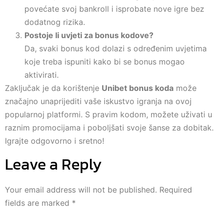
povećate svoj bankroll i isprobate nove igre bez
dodatnog rizika.
Postoje li uvjeti za bonus kodove?
Da, svaki bonus kod dolazi s određenim uvjetima
koje treba ispuniti kako bi se bonus mogao
aktivirati.
Zaključak je da korištenje
Unibet bonus koda
može
značajno unaprijediti vaše iskustvo igranja na ovoj
popularnoj platformi. S pravim kodom, možete uživati u
raznim promocijama i poboljšati svoje šanse za dobitak.
Igrajte odgovorno i sretno!
Leave a Reply
Your email address will not be published.
Required
fields are marked
*