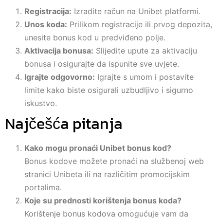
Registracija:
Izradite račun na Unibet platformi.
Unos koda:
Prilikom registracije ili prvog depozita,
unesite bonus kod u predviđeno polje.
Aktivacija bonusa:
Slijedite upute za aktivaciju
bonusa i osigurajte da ispunite sve uvjete.
Igrajte odgovorno:
Igrajte s umom i postavite
limite kako biste osigurali uzbudljivo i sigurno
iskustvo.
Najčešća pitanja
Kako mogu pronaći Unibet bonus kod?
Bonus kodove možete pronaći na službenoj web
stranici Unibeta ili na različitim promocijskim
portalima.
Koje su prednosti korištenja bonus koda?
Korištenje bonus kodova omogućuje vam da