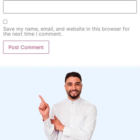
Save my name, email, and website in this browser for
the next time I comment.