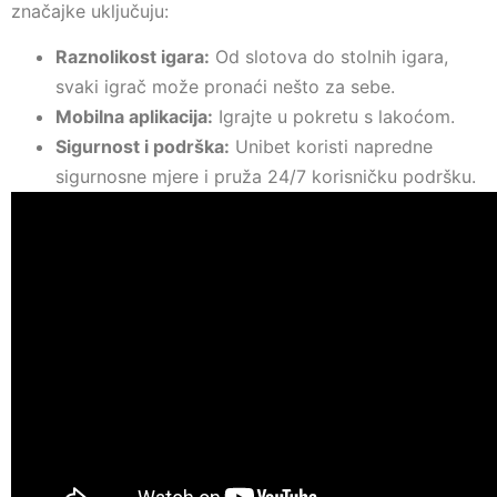
značajke uključuju:
Raznolikost igara:
Od slotova do stolnih igara,
svaki igrač može pronaći nešto za sebe.
Mobilna aplikacija:
Igrajte u pokretu s lakoćom.
Sigurnost i podrška:
Unibet koristi napredne
sigurnosne mjere i pruža 24/7 korisničku podršku.