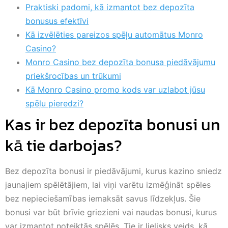
Praktiski padomi, kā izmantot bez depozīta
bonusus efektīvi
Kā izvēlēties pareizos spēļu automātus Monro
Casino?
Monro Casino bez depozīta bonusa piedāvājumu
priekšrocības un trūkumi
Kā Monro Casino promo kods var uzlabot jūsu
spēļu pieredzi?
Kas ir bez depozīta bonusi un
kā tie darbojas?
Bez depozīta bonusi ir piedāvājumi, kurus kazino sniedz
jaunajiem spēlētājiem, lai viņi varētu izmēģināt spēles
bez nepieciešamības iemaksāt savus līdzekļus. Šie
bonusi var būt brīvie griezieni vai naudas bonusi, kurus
var izmantot noteiktās spēlēs. Tie ir lielisks veids, kā