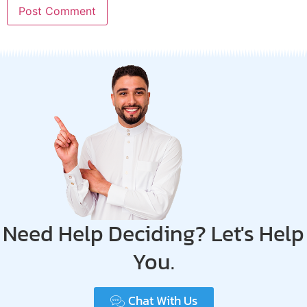
Need Help Deciding? Let's Help
You.
Chat With Us