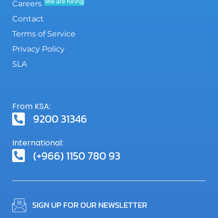
We are hiring
Careers
Contact
Terms of Service
Privacy Policy
SLA
From KSA:
9200 31346
International:
(+966) 1150 780 93
SIGN UP FOR OUR NEWSLETTER