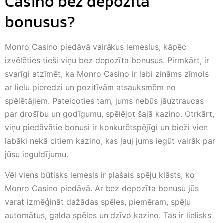
Casino bez depozīta
bonusus?
Monro Casino piedāvā vairākus iemeslus, kāpēc
izvēlēties tieši viņu bez depozīta bonusus. Pirmkārt, ir
svarīgi atzīmēt, ka Monro Casino ir labi zināms zīmols
ar lielu pieredzi un pozitīvām atsauksmēm no
spēlētājiem. Pateicoties tam, jums nebūs jāuztraucas
par drošību un godīgumu, spēlējot šajā kazino. Otrkārt,
viņu piedāvātie bonusi ir konkurētspējīgi un bieži vien
labāki nekā citiem kazino, kas ļauj jums iegūt vairāk par
jūsu ieguldījumu.
Vēl viens būtisks iemesls ir plašais spēļu klāsts, ko
Monro Casino piedāvā. Ar bez depozīta bonusu jūs
varat izmēģināt dažādas spēles, piemēram, spēļu
automātus, galda spēles un dzīvo kazino. Tas ir lielisks