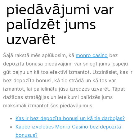
piedāvājumi var
palīdzēt jums
uzvarēt
Šajā rakstā mēs aplūkosim, kā
monro casino
bez
depozīta bonusa piedāvājumi var sniegt jums iespēju
gūt peļņu un kā tos efektīvi izmantot. Uzzināsiet, kas ir
bez depozīta bonusi, kā tie strādā un kā tos var
izmantot, lai palielinātu jūsu izredzes uzvarēt. Tāpat
dažādas stratēģijas un ieteikumi palīdzēs jums
maksimāli izmantot šos piedāvājumus.
Kas ir bez depozīta bonusi un kā tie darbojas?
Kāpēc izvēlēties Monro Casino bez depozīta
bonusus?