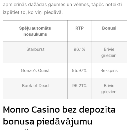
apmierinās dažādas gaumes un vēlmes, tāpēc noteikti
izpētiet to, ko viņi piedāvā.
Spēļu automātu
RTP
Bonusi
nosaukums
Starburst
96.1%
Brīvie
griezieni
Gonzo’s Quest
95.97%
Re-spins
Book of Dead
96.21%
Brīvie
griezieni
Monro Casino bez depozīta
bonusa piedāvājumu