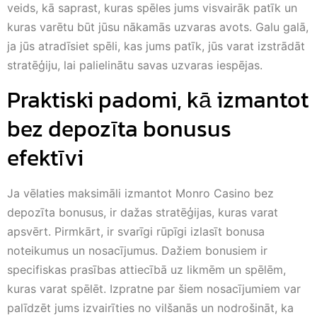
veids, kā saprast, kuras spēles jums visvairāk patīk un
kuras varētu būt jūsu nākamās uzvaras avots. Galu galā,
ja jūs atradīsiet spēli, kas jums patīk, jūs varat izstrādāt
stratēģiju, lai palielinātu savas uzvaras iespējas.
Praktiski padomi, kā izmantot
bez depozīta bonusus
efektīvi
Ja vēlaties maksimāli izmantot Monro Casino bez
depozīta bonusus, ir dažas stratēģijas, kuras varat
apsvērt. Pirmkārt, ir svarīgi rūpīgi izlasīt bonusa
noteikumus un nosacījumus. Dažiem bonusiem ir
specifiskas prasības attiecībā uz likmēm un spēlēm,
kuras varat spēlēt. Izpratne par šiem nosacījumiem var
palīdzēt jums izvairīties no vilšanās un nodrošināt, ka