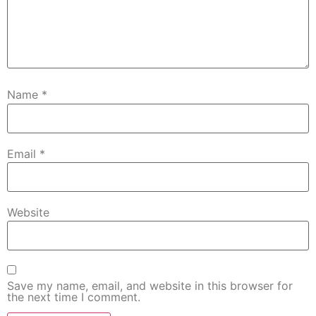
Name
*
Email
*
Website
Save my name, email, and website in this browser for
the next time I comment.