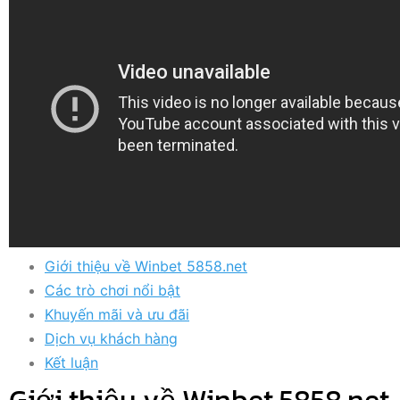
Giới thiệu về Winbet 5858.net
Các trò chơi nổi bật
Khuyến mãi và ưu đãi
Dịch vụ khách hàng
Kết luận