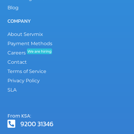
Blog
COMPANY
About Servmix
Payment Methods
We are hiring
Careers
Contact
Terms of Service
Privacy Policy
SLA
From KSA:
9200 31346