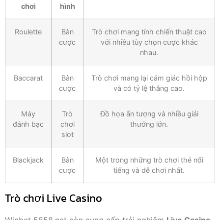
chơi
hình
Roulette
Bàn
Trò chơi mang tính chiến thuật cao
cược
với nhiều tùy chọn cược khác
nhau.
Baccarat
Bàn
Trò chơi mang lại cảm giác hồi hộp
cược
và có tỷ lệ thắng cao.
Máy
Trò
Đồ họa ấn tượng và nhiều giải
đánh bạc
chơi
thưởng lớn.
slot
Blackjack
Bàn
Một trong những trò chơi thẻ nổi
cược
tiếng và dễ chơi nhất.
Trò chơi Live Casino
Winbet 5858.net còn cung cấp trải nghiệm
Live Casino