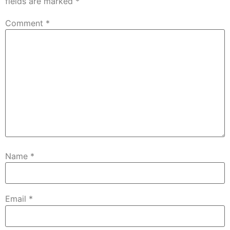
fields are marked
*
Comment
*
Name
*
Email
*