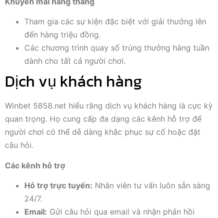
Khuyến mãi hàng tháng
Tham gia các sự kiện đặc biệt với giải thưởng lên
đến hàng triệu đồng.
Các chương trình quay số trúng thưởng hàng tuần
dành cho tất cả người chơi.
Dịch vụ khách hàng
Winbet 5858.net hiểu rằng dịch vụ khách hàng là cực kỳ
quan trọng. Họ cung cấp đa dạng các kênh hỗ trợ để
người chơi có thể dễ dàng khắc phục sự cố hoặc đặt
câu hỏi.
Các kênh hỗ trợ
Hỗ trợ trực tuyến:
Nhân viên tư vấn luôn sẵn sàng
24/7.
Email:
Gửi câu hỏi qua email và nhận phản hồi