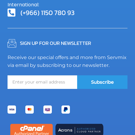
International:
(+966) 1150 780 93
SIGN UP FOR OUR NEWSLETTER
Receive our special offers and more from Servmix
via email by subscribing to our newsletter.
Subscribe