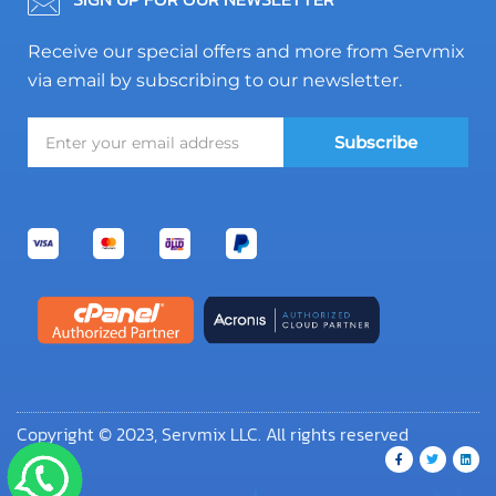
Receive our special offers and more from Servmix
via email by subscribing to our newsletter.
Subscribe
Copyright © 2023, Servmix LLC. All rights reserved