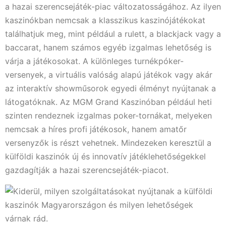
a hazai szerencsejáték-piac változatosságához. Az ilyen
kaszinókban nemcsak a klasszikus kaszinójátékokat
találhatjuk meg, mint például a rulett, a blackjack vagy a
baccarat, hanem számos egyéb izgalmas lehetőség is
várja a játékosokat. A különleges turnékpóker-
versenyek, a virtuális valóság alapú játékok vagy akár
az interaktív showműsorok egyedi élményt nyújtanak a
látogatóknak. Az MGM Grand Kaszinóban például heti
szinten rendeznek izgalmas poker-tornákat, melyeken
nemcsak a híres profi játékosok, hanem amatőr
versenyzők is részt vehetnek. Mindezeken keresztül a
külföldi kaszinók új és innovatív játéklehetőségekkel
gazdagítják a hazai szerencsejáték-piacot.