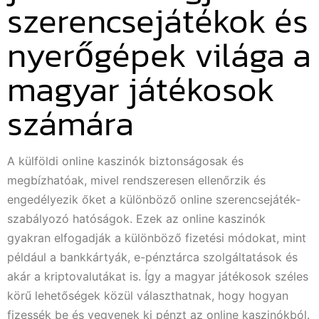
szerencsejátékok és
nyerőgépek világa a
magyar játékosok
számára
A külföldi online kaszinók biztonságosak és
megbízhatóak, mivel rendszeresen ellenőrzik és
engedélyezik őket a különböző online szerencsejáték-
szabályozó hatóságok. Ezek az online kaszinók
gyakran elfogadják a különböző fizetési módokat, mint
például a bankkártyák, e-pénztárca szolgáltatások és
akár a kriptovalutákat is. Így a magyar játékosok széles
körű lehetőségek közül választhatnak, hogy hogyan
fizessék be és vegyenek ki pénzt az online kaszinókból.