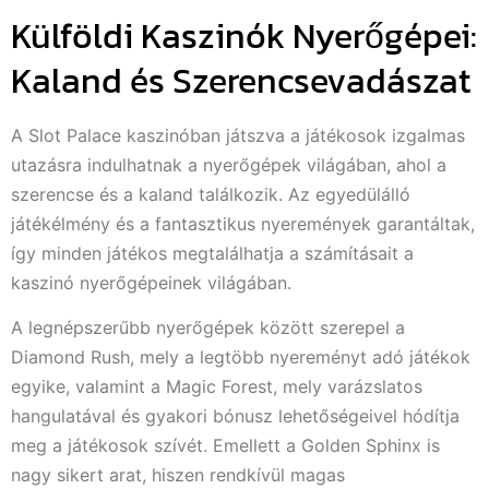
Külföldi Kaszinók Nyerőgépei:
Kaland és Szerencsevadászat
A Slot Palace kaszinóban játszva a játékosok izgalmas
utazásra indulhatnak a nyerőgépek világában, ahol a
szerencse és a kaland találkozik. Az egyedülálló
játékélmény és a fantasztikus nyeremények garantáltak,
így minden játékos megtalálhatja a számításait a
kaszinó nyerőgépeinek világában.
A legnépszerűbb nyerőgépek között szerepel a
Diamond Rush, mely a legtöbb nyereményt adó játékok
egyike, valamint a Magic Forest, mely varázslatos
hangulatával és gyakori bónusz lehetőségeivel hódítja
meg a játékosok szívét. Emellett a Golden Sphinx is
nagy sikert arat, hiszen rendkívül magas