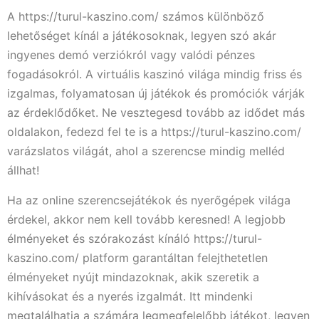
A https://turul-kaszino.com/ számos különböző
lehetőséget kínál a játékosoknak, legyen szó akár
ingyenes demó verziókról vagy valódi pénzes
fogadásokról. A virtuális kaszinó világa mindig friss és
izgalmas, folyamatosan új játékok és promóciók várják
az érdeklődőket. Ne vesztegesd tovább az idődet más
oldalakon, fedezd fel te is a https://turul-kaszino.com/
varázslatos világát, ahol a szerencse mindig melléd
állhat!
Ha az online szerencsejátékok és nyerőgépek világa
érdekel, akkor nem kell tovább keresned! A legjobb
élményeket és szórakozást kínáló https://turul-
kaszino.com/ platform garantáltan felejthetetlen
élményeket nyújt mindazoknak, akik szeretik a
kihívásokat és a nyerés izgalmát. Itt mindenki
megtalálhatja a számára legmegfelelőbb játékot, legyen