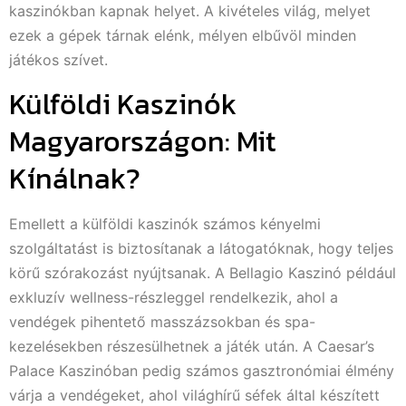
kaszinókban kapnak helyet. A kivételes világ, melyet
ezek a gépek tárnak elénk, mélyen elbűvöl minden
játékos szívet.
Külföldi Kaszinók
Magyarországon: Mit
Kínálnak?
Emellett a külföldi kaszinók számos kényelmi
szolgáltatást is biztosítanak a látogatóknak, hogy teljes
körű szórakozást nyújtsanak. A Bellagio Kaszinó például
exkluzív wellness-részleggel rendelkezik, ahol a
vendégek pihentető masszázsokban és spa-
kezelésekben részesülhetnek a játék után. A Caesar’s
Palace Kaszinóban pedig számos gasztronómiai élmény
várja a vendégeket, ahol világhírű séfek által készített