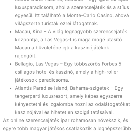
luxusparadicsom, ahol a szerencsejáték és a stílus
egyesül. Itt található a Monte-Carlo Casino, ahová
világszerte turisták ezrei látogatnak.
Macau, Kína – A világ legnagyobb szerencsejáték
központja, a Las Vegas-t is maga mögé utasító
Macau a bűvöletébe ejti a kaszinójátékok
rajongóit.
Bellagio, Las Vegas – Egy többszörös Forbes 5
csillagos hotel és kaszinó, amely a high-roller
játékosok paradicsoma.
Atlantis Paradise Island, Bahama-szigetek – Egy
tengerparti luxusresort, amely képes egyszerre
kényeztetni és izgalomba hozni az odalátogatókat
kaszinójával és hihetetlen szolgáltatásaival.
Az online szerencsejáték ipar rohamosan növekszik, és
egyre több magyar játékos csatlakozik a legnépszerűbb