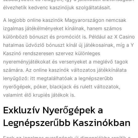
élvezhetik kedvenc kaszinójuk szolgáltatásait.
A legjobb online kaszinók Magyarországon nemcsak
izgalmas játékélményeket kínálnak, hanem számos
különböző bónuszt és promóciót is. Például az X Casino
hatalmas üdvözlő bónuszt kínál új játékosainak, míg a Y
Kaszinó rendszeresen szervez különleges
nyereményjátékokat és versenyeket a meglévő tagok
számára. Az online kaszinók változatos játékkínálata
lenyűgöző: itt megtalálhatóak a legnépszerűbb
nyerőgépek, póker, blackjack és rulett változatok,
valamint élő krupiés játékok is.
Exkluzív Nyerőgépek a
Legnépszerűbb Kaszinókban
Ezek az izgalmas nyerőgépek új dimenziókba repítik a