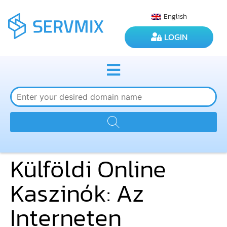
English
LOGIN
Külföldi Online
Kaszinók: Az
Interneten