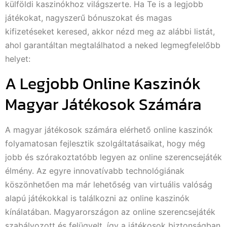
külföldi kaszinókhoz világszerte. Ha Te is a legjobb
játékokat, nagyszerű bónuszokat és magas
kifizetéseket keresed, akkor nézd meg az alábbi listát,
ahol garantáltan megtalálhatod a neked legmegfelelőbb
helyet:
A Legjobb Online Kaszinók
Magyar Játékosok Számára
A magyar játékosok számára elérhető online kaszinók
folyamatosan fejlesztik szolgáltatásaikat, hogy még
jobb és szórakoztatóbb legyen az online szerencsejáték
élmény. Az egyre innovatívabb technológiának
köszönhetően ma már lehetőség van virtuális valóság
alapú játékokkal is találkozni az online kaszinók
kínálatában. Magyarországon az online szerencsejáték
szabályozott és felügyelt, így a játékosok biztonságban