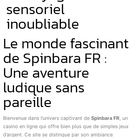
sensoriel
inoubliable
Le monde fascinant
de Spinbara FR :
Une aventure
ludique sans
pareille
Bienvenue dans l’univers captivant de
Spinbara FR
, un
casino en ligne qui offre bien plus que de simples jeux
d’argent. Ce site se distingue par son ambiance