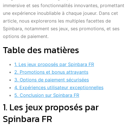
immersive et ses fonctionnalités innovantes, promettant
une expérience inoubliable à chaque joueur. Dans cet
article, nous explorerons les multiples facettes de
Spinbara, notamment ses jeux, ses promotions, et ses
options de paiement.
Table des matières
1. Les jeux proposés par Spinbara FR
2. Promotions et bonus attrayants
3. Options de paiement sécurisées
4. Expériences utilisateur exceptionnelles
5. Conclusion sur Spinbara FR
1. Les jeux proposés par
Spinbara FR