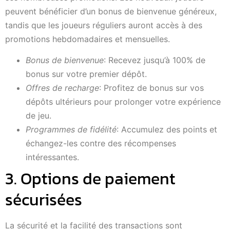
peuvent bénéficier d’un bonus de bienvenue généreux,
tandis que les joueurs réguliers auront accès à des
promotions hebdomadaires et mensuelles.
Bonus de bienvenue
: Recevez jusqu’à 100% de
bonus sur votre premier dépôt.
Offres de recharge
: Profitez de bonus sur vos
dépôts ultérieurs pour prolonger votre expérience
de jeu.
Programmes de fidélité
: Accumulez des points et
échangez-les contre des récompenses
intéressantes.
3. Options de paiement
sécurisées
La sécurité et la facilité des transactions sont