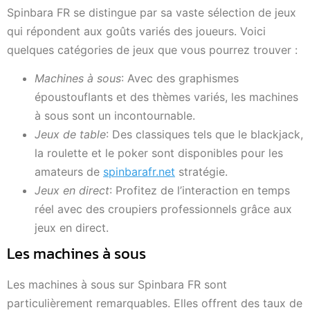
Spinbara FR se distingue par sa vaste sélection de jeux
qui répondent aux goûts variés des joueurs. Voici
quelques catégories de jeux que vous pourrez trouver :
Machines à sous
: Avec des graphismes
époustouflants et des thèmes variés, les machines
à sous sont un incontournable.
Jeux de table
: Des classiques tels que le blackjack,
la roulette et le poker sont disponibles pour les
amateurs de
spinbarafr.net
stratégie.
Jeux en direct
: Profitez de l’interaction en temps
réel avec des croupiers professionnels grâce aux
jeux en direct.
Les machines à sous
Les machines à sous sur Spinbara FR sont
particulièrement remarquables. Elles offrent des taux de