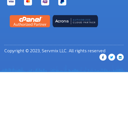
Copyright © 2023, Servmix LLC. All rights reserved