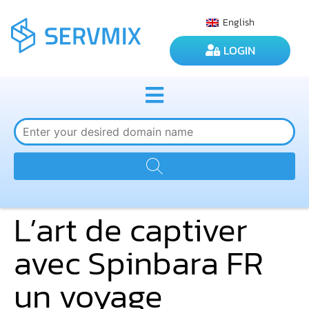
English
LOGIN
L’art de captiver
avec Spinbara FR
un voyage