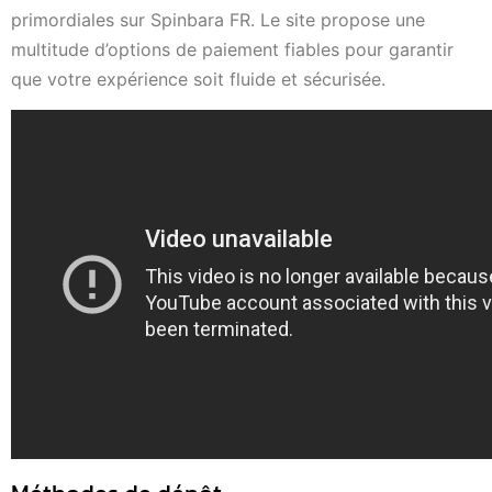
primordiales sur Spinbara FR. Le site propose une
multitude d’options de paiement fiables pour garantir
que votre expérience soit fluide et sécurisée.