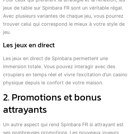
jeux de table sur Spinbara FR sont un véritable régal.
Avec plusieurs variantes de chaque jeu, vous pourrez
trouver celui qui correspond le mieux à votre style de
jeu.
Les jeux en direct
Les jeux en direct de Spinbara permettent une
immersion totale. Vous pouvez interagir avec des
croupiers en temps réel et vivre l’excitation d’un casino
physique depuis le confort de votre maison.
2. Promotions et bonus
attrayants
Un autre aspect qui rend Spinbara FR si attrayant est
ses nombreuses promotions. Les nouveaux joueurs