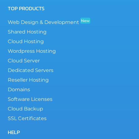
TOP PRODUCTS
New
Web Design & Development
Shared Hosting
Cloud Hosting
Wordpress Hosting
Cloud Server
Dedicated Servers
Reseller Hosting
Domains
Software Licenses
Cloud Backup
SSL Certificates
HELP