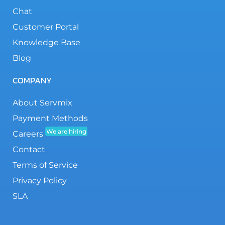
Chat
Customer Portal
Knowledge Base
Blog
COMPANY
About Servmix
Payment Methods
We are hiring
Careers
Contact
Terms of Service
Privacy Policy
SLA