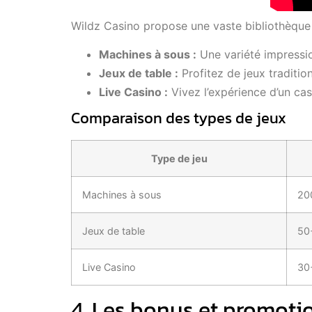
Wildz Casino propose une vaste bibliothèque d
Machines à sous :
Une variété impressio
Jeux de table :
Profitez de jeux traditio
Live Casino :
Vivez l’expérience d’un cas
Comparaison des types de jeux
Type de jeu
Machines à sous
20
Jeux de table
50
Live Casino
30
4. Les bonus et promoti