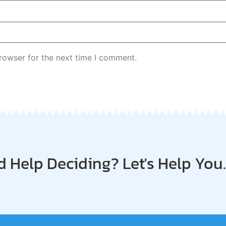
rowser for the next time I comment.
 Help Deciding? Let's Help You.