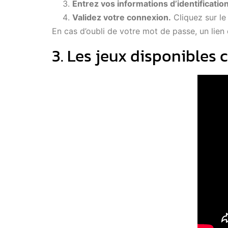
Entrez vos informations d’identification
Validez votre connexion.
Cliquez sur le
En cas d’oubli de votre mot de passe, un lien 
3. Les jeux disponibles 