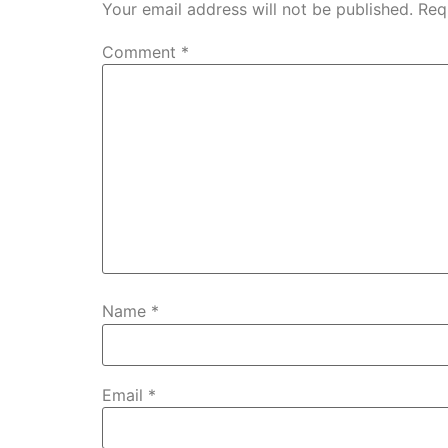
Your email address will not be published.
Req
Comment
*
Name
*
Email
*