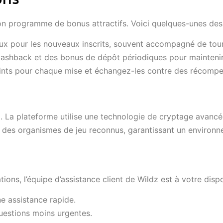
on programme de bonus attractifs. Voici quelques-unes des
 pour les nouveaux inscrits, souvent accompagné de tours
ashback et des bonus de dépôt périodiques pour maintenir l
nts pour chaque mise et échangez-les contre des récompe
no. La plateforme utilise une technologie de cryptage avan
ar des organismes de jeu reconnus, garantissant un environn
ns, l’équipe d’assistance client de Wildz est à votre dispo
e assistance rapide.
estions moins urgentes.