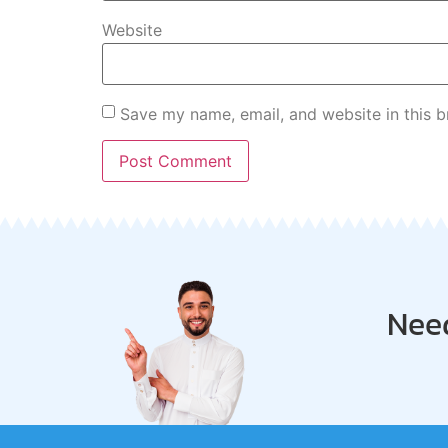
Website
Save my name, email, and website in this b
Need