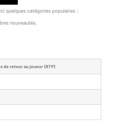
ici quelques catégories populaires :
ères nouveautés.
x de retour au joueur (RTP)