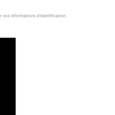
r vos informations d’identification.