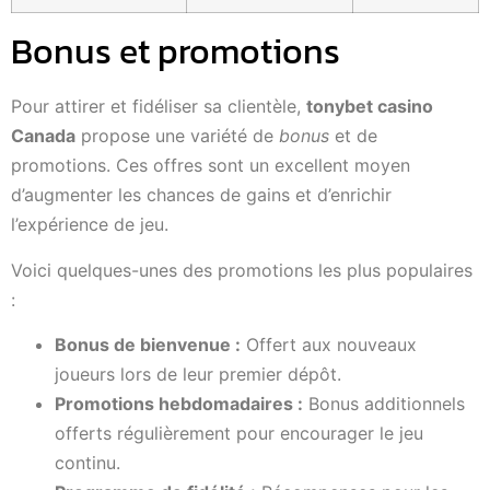
Bonus et promotions
Pour attirer et fidéliser sa clientèle,
tonybet casino
Canada
propose une variété de
bonus
et de
promotions. Ces offres sont un excellent moyen
d’augmenter les chances de gains et d’enrichir
l’expérience de jeu.
Voici quelques-unes des promotions les plus populaires
:
Bonus de bienvenue :
Offert aux nouveaux
joueurs lors de leur premier dépôt.
Promotions hebdomadaires :
Bonus additionnels
offerts régulièrement pour encourager le jeu
continu.