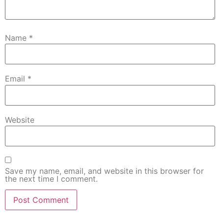
Name
*
Email
*
Website
Save my name, email, and website in this browser for
the next time I comment.