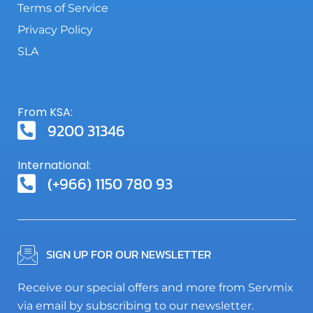
Terms of Service
Privacy Policy
SLA
From KSA:
9200 31346
International:
(+966) 1150 780 93
SIGN UP FOR OUR NEWSLETTER
Receive our special offers and more from Servmix
via email by subscribing to our newsletter.