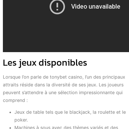
Les jeux disponibles
Lorsque l’on parle de tonybet casino, l’un des principaux
attraits réside dans la diversité de ses jeux. Les joueurs
peuvent s’attendre à une sélection impressionnante qui
comprend :
Jeux de table tels que le blackjack, la roulette et le
poker.
Machines à sous avec des thèmes variés et des