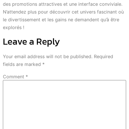
des promotions attractives et une interface conviviale.
N’attendez plus pour découvrir cet univers fascinant où
le divertissement et les gains ne demandent qu’à être
explorés !
Leave a Reply
Your email address will not be published.
Required
fields are marked
*
Comment
*