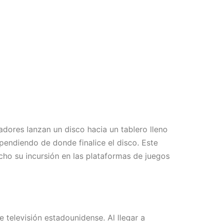
dores lanzan un disco hacia un tablero lleno
pendiendo de donde finalice el disco. Este
ho su incursión en las plataformas de juegos
 televisión estadounidense. Al llegar a