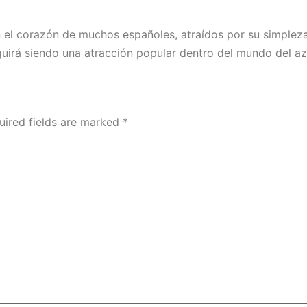
 el corazón de muchos españoles, atraídos por su simplez
eguirá siendo una atracción popular dentro del mundo del a
uired fields are marked
*