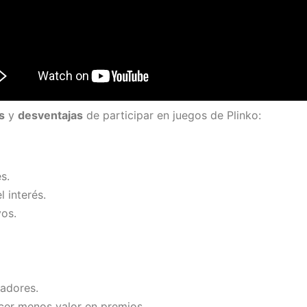
s
y
desventajas
de participar en juegos de Plinko:
s.
 interés.
vos.
gadores.
cer menos valor en premios.