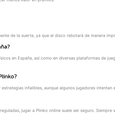
nte de la suerte, ya que el disco rebotará de manera impr
aña?
ísicos en España, así como en diversas plataformas de jue
Plinko?
 estrategias infalibles, aunque algunos jugadores intentan 
reguladas, jugar a Plinko online suele ser seguro. Siempre ve