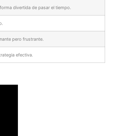
forma divertida de pasar el tiempo.
o.
nante pero frustrante.
rategia efectiva.