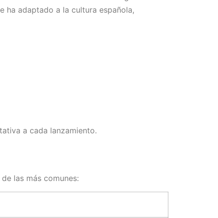
e ha adaptado a la cultura española,
tativa a cada lanzamiento.
s de las más comunes: