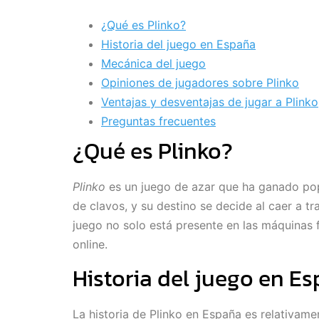
¿Qué es Plinko?
Historia del juego en España
Mecánica del juego
Opiniones de jugadores sobre Plinko
Ventajas y desventajas de jugar a Plinko
Preguntas frecuentes
¿Qué es Plinko?
Plinko
es un juego de azar que ha ganado popu
de clavos, y su destino se decide al caer a t
juego no solo está presente en las máquinas f
online.
Historia del juego en E
La historia de Plinko en España es relativame