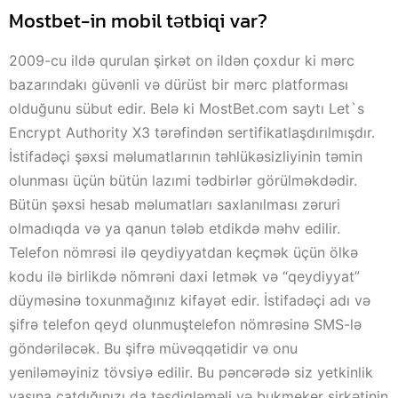
Mostbet-in mobil tətbiqi var?
2009-cu ildə qurulan şirkət on ildən çoxdur ki mərc
bazarındakı güvənli və dürüst bir mərc platforması
olduğunu sübut edir. Belə ki MostBet.com saytı Let`s
Encrypt Authority X3 tərəfindən sertifikatlaşdırılmışdır.
İstifadəçi şəxsi məlumatlarının təhlükəsizliyinin təmin
olunması üçün bütün lazımi tədbirlər görülməkdədir.
Bütün şəxsi hesab məlumatları saxlanılması zəruri
olmadıqda və ya qanun tələb etdikdə məhv edilir.
Telefon nömrəsi ilə qeydiyyatdan keçmək üçün ölkə
kodu ilə birlikdə nömrəni daxi letmək və “qeydiyyat”
düyməsinə toxunmağınız kifayət edir. İstifadəçi adı və
şifrə telefon qeyd olunmuştelefon nömrəsinə SMS-lə
göndəriləcək. Bu şifrə müvəqqətidir və onu
yeniləməyiniz tövsiyə edilir. Bu pəncərədə siz yetkinlik
yaşına çatdığınızı da təsdiqləməli və bukmeker şirkətinin