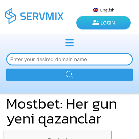
English
LOGIN
Mostbet: Her gun
yeni qazanclar