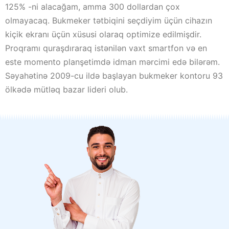
125% -ni alacağam, amma 300 dollardan çox
olmayacaq. Bukmeker tətbiqini seçdiyim üçün cihazın
kiçik ekranı üçün xüsusi olaraq optimize edilmişdir.
Proqramı quraşdıraraq istənilən vaxt smartfon və en
este momento planşetimdə idman mərcimi edə bilərəm.
Səyahətinə 2009-cu ildə başlayan bukmeker kontoru 93
ölkədə mütləq bazar lideri olub.