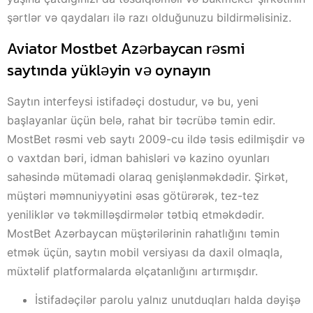
şərtlər və qaydaları ilə razı olduğunuzu bildirməlisiniz.
Aviator Mostbet Azərbaycan rəsmi
saytında yükləyin və oynayın
Saytın interfeysi istifadəçi dostudur, və bu, yeni
başlayanlar üçün belə, rahat bir təcrübə təmin edir.
MostBet rəsmi veb saytı 2009-cu ildə təsis edilmişdir və
o vaxtdan bəri, idman bahisləri və kazino oyunları
sahəsində mütəmadi olaraq genişlənməkdədir. Şirkət,
müştəri məmnuniyyətini əsas götürərək, tez-tez
yeniliklər və təkmilləşdirmələr tətbiq etməkdədir.
MostBet Azərbaycan müştərilərinin rahatlığını təmin
etmək üçün, saytın mobil versiyası da daxil olmaqla,
müxtəlif platformalarda əlçatanlığını artırmışdır.
İstifadəçilər parolu yalnız unutduqları halda dəyişə