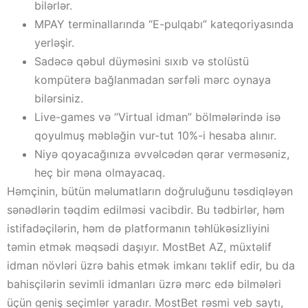
bilərlər.
MPAY terminallarında “E-pulqabı” kateqoriyasında
yerləşir.
Sadəcə qəbul düyməsini sıxıb və stolüstü
kompüterə bağlanmadan sərfəli mərc oynaya
bilərsiniz.
Live-games və “Virtual idman” bölmələrində isə
qoyulmuş məbləğin vur-tut 10%-i hesaba alınır.
Niyə qoyacağınıza əvvəlcədən qərar verməsəniz,
heç bir məna olmayacaq.
Həmçinin, bütün məlumatların doğruluğunu təsdiqləyən
sənədlərin təqdim edilməsi vacibdir. Bu tədbirlər, həm
istifadəçilərin, həm də platformanın təhlükəsizliyini
təmin etmək məqsədi daşıyır. MostBet AZ, müxtəlif
idman növləri üzrə bahis etmək imkanı təklif edir, bu da
bahisçilərin sevimli idmanları üzrə mərc edə bilmələri
üçün geniş seçimlər yaradır. MostBet rəsmi veb saytı,