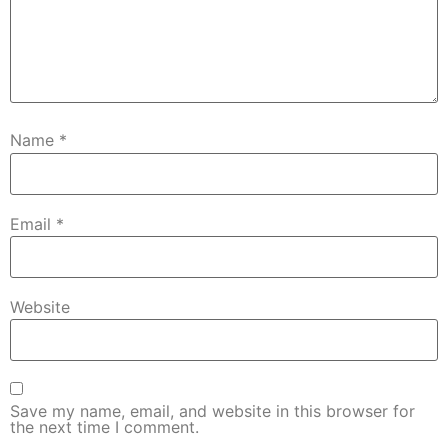
Name
*
Email
*
Website
Save my name, email, and website in this browser for
the next time I comment.