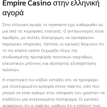
Empire Casino στην ελληνική
αγορά
Στην ελληνική αγορά, το
myempire
έχει καθιερωθεί ως
μια από τις κορυφαίες επιλογές. Ο ανταγωνισμός είναι
σφοδρός, με πολλές πλατφόρμες να προσφέρουν
παρόμοιες υπηρεσίες. Ωστόσο, οι κριτικές δείχνουν ότι
το
my empire casino
ξεχωρίζει λόγω της
συνδυασμένης προσφοράς ποιοτικών παιχνιδιών,
ελκυστικών μπόνους και αξιόπιστης εξυπηρέτησης
πελατών.
Η στρατηγική του καζίνο εστιάζει στο να προσφέρει
μια ολοκληρωμένη εμπειρία στους παίκτες, κάτι που
μπορεί να είναι κρίσιμο στην απόφαση των χρηστών να
επιλέξουν μια συγκεκριμένη πλατφόρμα. Οι κριτικές
αναφέρουν ότι οι παίκτες νιώθουν ότι η επιλογή τους