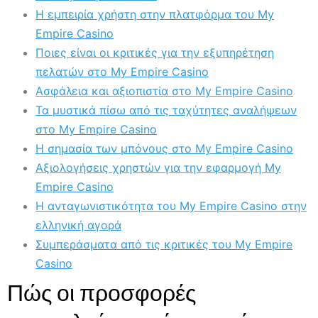
Η εμπειρία χρήστη στην πλατφόρμα του My
Empire Casino
Ποιες είναι οι κριτικές για την εξυπηρέτηση
πελατών στο My Empire Casino
Ασφάλεια και αξιοπιστία στο My Empire Casino
Τα μυστικά πίσω από τις ταχύτητες αναλήψεων
στο My Empire Casino
Η σημασία των μπόνους στο My Empire Casino
Αξιολογήσεις χρηστών για την εφαρμογή My
Empire Casino
Η ανταγωνιστικότητα του My Empire Casino στην
ελληνική αγορά
Συμπεράσματα από τις κριτικές του My Empire
Casino
Πώς οι προσφορές