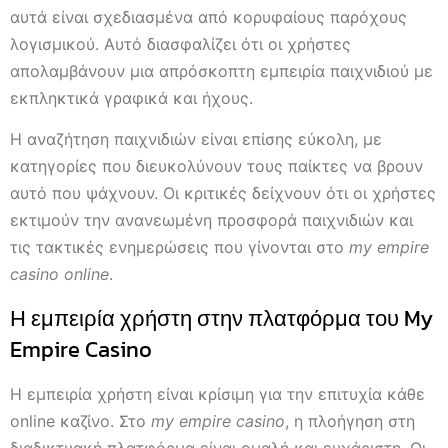
αυτά είναι σχεδιασμένα από κορυφαίους παρόχους
λογισμικού. Αυτό διασφαλίζει ότι οι χρήστες
απολαμβάνουν μια απρόσκοπτη εμπειρία παιχνιδιού με
εκπληκτικά γραφικά και ήχους.
Η αναζήτηση παιχνιδιών είναι επίσης εύκολη, με
κατηγορίες που διευκολύνουν τους παίκτες να βρουν
αυτό που ψάχνουν. Οι κριτικές δείχνουν ότι οι χρήστες
εκτιμούν την ανανεωμένη προσφορά παιχνιδιών και
τις τακτικές ενημερώσεις που γίνονται στο
my empire
casino online
.
Η εμπειρία χρήστη στην πλατφόρμα του My
Empire Casino
Η εμπειρία χρήστη είναι κρίσιμη για την επιτυχία κάθε
online καζίνο. Στο
my empire casino
, η πλοήγηση στη
διαδικτυακή πλατφόρμα είναι ομαλή και ευχάριστη. Οι