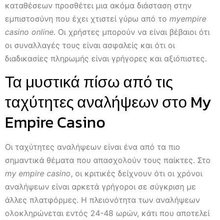
καταθέσεων προσθέτει μια ακόμα διάσταση στην
εμπιστοσύνη που έχει χτιστεί γύρω από το
myempire
casino online
. Οι χρήστες μπορούν να είναι βέβαιοι ότι
οι συναλλαγές τους είναι ασφαλείς και ότι οι
διαδικασίες πληρωμής είναι γρήγορες και αξιόπιστες.
Τα μυστικά πίσω από τις
ταχύτητες αναλήψεων στο My
Empire Casino
Οι ταχύτητες αναλήψεων είναι ένα από τα πιο
σημαντικά θέματα που απασχολούν τους παίκτες. Στο
my empire casino
, οι κριτικές δείχνουν ότι οι χρόνοι
αναλήψεων είναι αρκετά γρήγοροι σε σύγκριση με
άλλες πλατφόρμες. Η πλειονότητα των αναλήψεων
ολοκληρώνεται εντός 24-48 ωρών, κάτι που αποτελεί