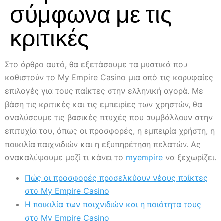
σύμφωνα με τις
κριτικές
Στο άρθρο αυτό, θα εξετάσουμε τα μυστικά που
καθιστούν το My Empire Casino μια από τις κορυφαίες
επιλογές για τους παίκτες στην ελληνική αγορά. Με
βάση τις κριτικές και τις εμπειρίες των χρηστών, θα
αναλύσουμε τις βασικές πτυχές που συμβάλλουν στην
επιτυχία του, όπως οι προσφορές, η εμπειρία χρήστη, η
ποικιλία παιχνιδιών και η εξυπηρέτηση πελατών. Ας
ανακαλύψουμε μαζί τι κάνει το
myempire
να ξεχωρίζει.
Πώς οι προσφορές προσελκύουν νέους παίκτες
στο My Empire Casino
Η ποικιλία των παιχνιδιών και η ποιότητα τους
στο My Empire Casino