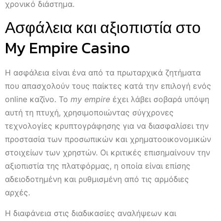
χρονικό διάστημα.
Ασφάλεια και αξιοπιστία στο
My Empire Casino
Η ασφάλεια είναι ένα από τα πρωταρχικά ζητήματα
που απασχολούν τους παίκτες κατά την επιλογή ενός
online καζίνο. Το
my empire
έχει λάβει σοβαρά υπόψη
αυτή τη πτυχή, χρησιμοποιώντας σύγχρονες
τεχνολογίες κρυπτογράφησης για να διασφαλίσει την
προστασία των προσωπικών και χρηματοοικονομικών
στοιχείων των χρηστών. Οι κριτικές επισημαίνουν την
αξιοπιστία της πλατφόρμας, η οποία είναι επίσης
αδειοδοτημένη και ρυθμισμένη από τις αρμόδιες
αρχές.
Η διαφάνεια στις διαδικασίες αναλήψεων και