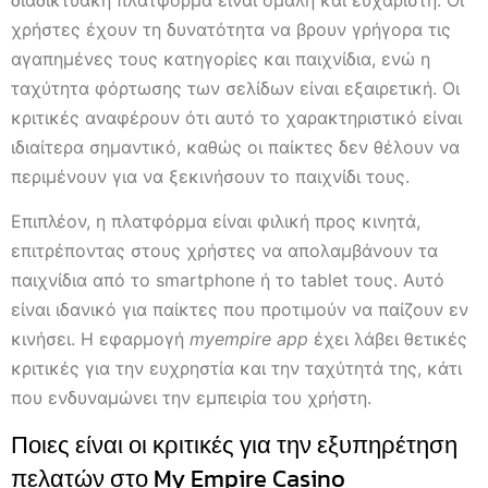
χρήστες έχουν τη δυνατότητα να βρουν γρήγορα τις
αγαπημένες τους κατηγορίες και παιχνίδια, ενώ η
ταχύτητα φόρτωσης των σελίδων είναι εξαιρετική. Οι
κριτικές αναφέρουν ότι αυτό το χαρακτηριστικό είναι
ιδιαίτερα σημαντικό, καθώς οι παίκτες δεν θέλουν να
περιμένουν για να ξεκινήσουν το παιχνίδι τους.
Επιπλέον, η πλατφόρμα είναι φιλική προς κινητά,
επιτρέποντας στους χρήστες να απολαμβάνουν τα
παιχνίδια από το smartphone ή το tablet τους. Αυτό
είναι ιδανικό για παίκτες που προτιμούν να παίζουν εν
κινήσει. Η εφαρμογή
myempire app
έχει λάβει θετικές
κριτικές για την ευχρηστία και την ταχύτητά της, κάτι
που ενδυναμώνει την εμπειρία του χρήστη.
Ποιες είναι οι κριτικές για την εξυπηρέτηση
πελατών στο My Empire Casino