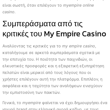
είναι σωστή, όταν επιλέγουν το
myempire online
casino
.
Συμπεράσματα από τις
κριτικές του My Empire Casino
Αναλύοντας τις κριτικές για το
my empire casino
,
καταλήγουμε σε αρκετά συμπεράσματα σχετικά με
την επιτυχία του. Η ποιότητα των παιχνιδιών, οι
ελκυστικές προσφορές και η εξαιρετική εξυπηρέτηση
πελατών είναι μερικοί από τους λόγους που οι
χρήστες επιλέγουν αυτή την πλατφόρμα. Επιπλέον, η
ασφάλεια και η ταχύτητα των αναλήψεων ενισχύουν
την εμπιστοσύνη των παικτών.
Γενικά, το
myempire
φαίνεται να έχει δημιουργήσει ένα
ισχυρό brand στην ελληνική αγορά καζίνο, με τους