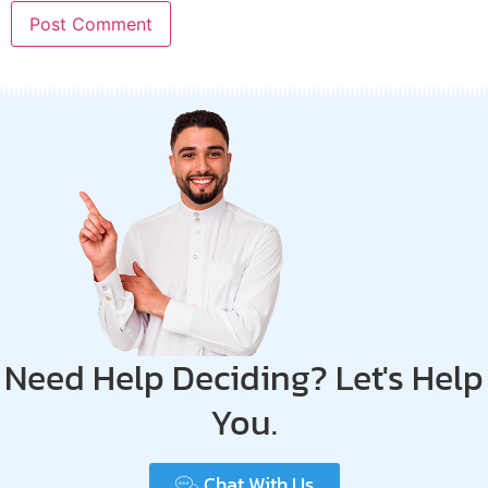
Need Help Deciding? Let's Help
You.
Chat With Us