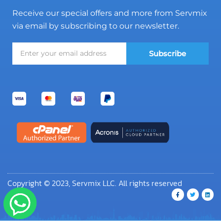
Receive our special offers and more from Servmix
via email by subscribing to our newsletter.
Subscribe
Copyright © 2023, Servmix LLC. All rights reserved