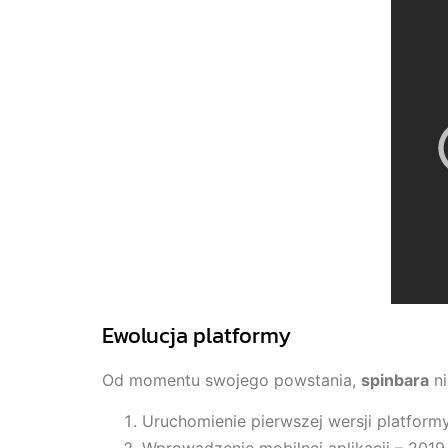
Ewolucja platformy
Od momentu swojego powstania,
spinbara
ni
Uruchomienie pierwszej wersji platform