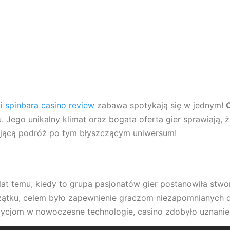
SLA
 i
spinbara casino review
zabawa spotykają się w jednym!
. Jego unikalny klimat oraz bogata oferta gier sprawiają, 
nującą podróż po tym błyszczącym uniwersum!
a
 lat temu, kiedy to grupa pasjonatów gier postanowiła stw
ątku, celem było zapewnienie graczom niezapomnianych d
stycjom w nowoczesne technologie, casino zdobyło uznanie