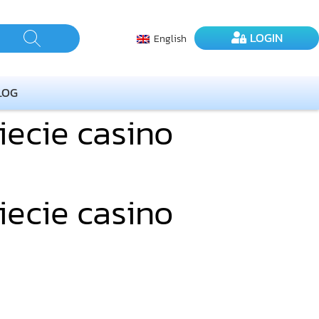
LOGIN
English
LOG
ecie casino
ecie casino