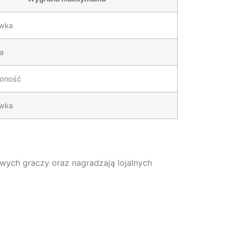
awka
a
zoność
awka
wych graczy oraz nagradzają lojalnych