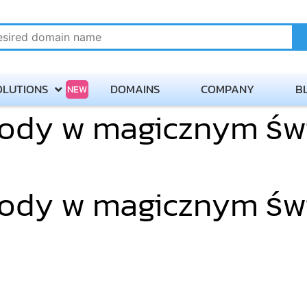
OLUTIONS
DOMAINS
COMPANY
B
NEW
ody w magicznym świ
About
Payment Methods
Careers
ody w magicznym świ
Contact Servmix
Terms of Service
Privacy Policy