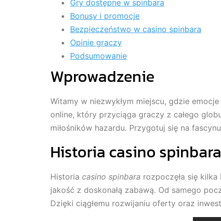
Gry dostępne w spinbara
Bonusy i promocje
Bezpieczeństwo w casino spinbara
Opinie graczy
Podsumowanie
Wprowadzenie
Witamy w niezwykłym miejscu, gdzie emocje
online, który przyciąga graczy z całego globu
miłośników hazardu. Przygotuj się na fascy
Historia casino spinbar
Historia
casino spinbara
rozpoczęła się kilka
jakość z doskonałą zabawą. Od samego pocz
Dzięki ciągłemu rozwijaniu oferty oraz inwe