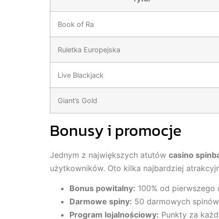
Book of Ra
Ruletka Europejska
Live Blackjack
Giant’s Gold
Bonusy i promocje
Jednym z największych atutów
casino spinb
użytkowników. Oto kilka najbardziej atrakcyj
Bonus powitalny:
100% od pierwszego 
Darmowe spiny:
50 darmowych spinów
Program lojalnościowy:
Punkty za każd