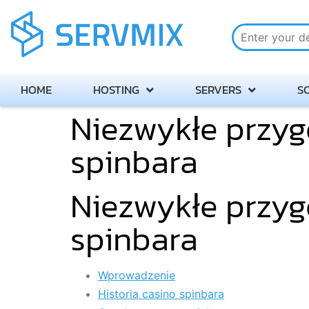
HOME
HOSTING
SERVERS
S
Niezwykłe przyg
spinbara
Niezwykłe przyg
spinbara
Wprowadzenie
Historia casino spinbara