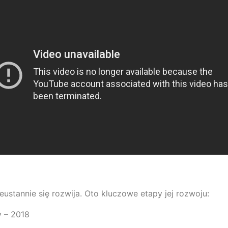
eustannie się rozwija. Oto kluczowe etapy jej rozwoju:
y – 2018