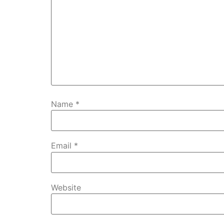
Name
*
Email
*
Website