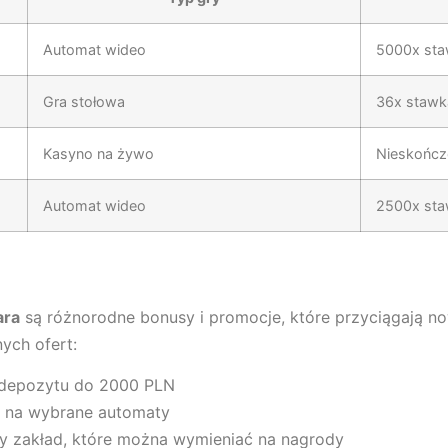
Automat wideo
5000x st
Gra stołowa
36x stawk
Kasyno na żywo
Nieskońc
Automat wideo
2500x st
ara
są różnorodne bonusy i promocje, które przyciągają no
nych ofert:
depozytu do 2000 PLN
 na wybrane automaty
y zakład, które można wymieniać na nagrody