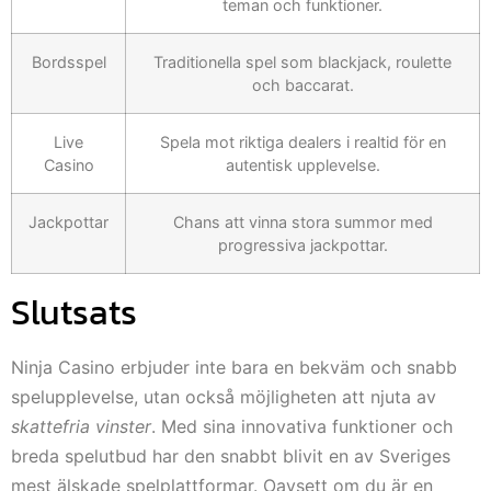
teman och funktioner.
Bordsspel
Traditionella spel som blackjack, roulette
och baccarat.
Live
Spela mot riktiga dealers i realtid för en
Casino
autentisk upplevelse.
Jackpottar
Chans att vinna stora summor med
progressiva jackpottar.
Slutsats
Ninja Casino erbjuder inte bara en bekväm och snabb
spelupplevelse, utan också möjligheten att njuta av
skattefria vinster
. Med sina innovativa funktioner och
breda spelutbud har den snabbt blivit en av Sveriges
mest älskade spelplattformar. Oavsett om du är en