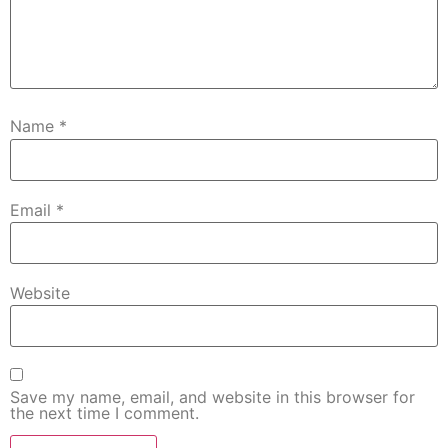
Name
*
Email
*
Website
Save my name, email, and website in this browser for
the next time I comment.