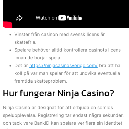
Vinster från casinon med svensk licens är
skattefria.
Spelare behöver alltid kontrollera casinots licens
innan de börjar spela.
Det är
https://ninjacasinosverige.com/
bra att ha
koll på var man spelar för att undvika eventuella
framtida skatteproblem.
Hur fungerar Ninja Casino?
Ninja Casino är designat för att erbjuda en sömlös
spelupplevelse. Registrering tar endast några sekunder,
och tack vare BankID kan spelare verifiera sin identitet