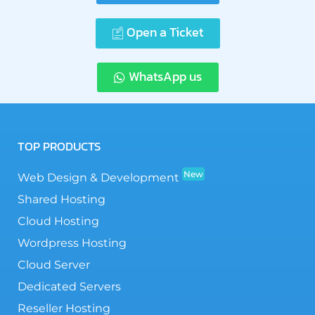
Open a Ticket
WhatsApp us
TOP PRODUCTS
New
Web Design & Development
Shared Hosting
Cloud Hosting
Wordpress Hosting
Cloud Server
Dedicated Servers
Reseller Hosting