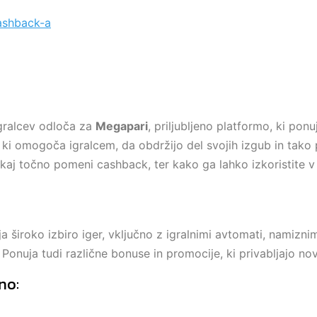
SLA
cashback-a
igralcev odloča za
Megapari
, priljubljeno platformo, ki pon
, ki omogoča igralcem, da obdržijo del svojih izgub in ta
kaj točno pomeni cashback, ter kako ga lahko izkoristite v 
ja široko izbiro iger, vključno z igralnimi avtomati, namiznim
onuja tudi različne bonuse in promocije, ki privabljajo nov
no: