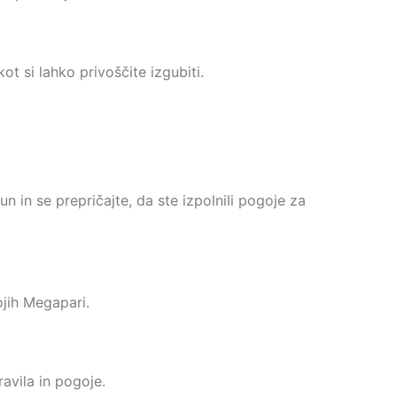
t si lahko privoščite izgubiti.
 in se prepričajte, da ste izpolnili pogoje za
jih Megapari.
avila in pogoje.