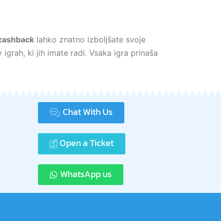
cashback
lahko znatno izboljšate svoje
igrah, ki jih imate radi. Vsaka igra prinaša
Chat With Us
Open a Ticket
WhatsApp us