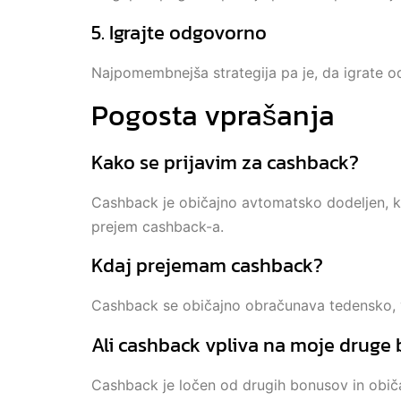
5. Igrajte odgovorno
Najpomembnejša strategija pa je, da igrate odg
Pogosta vprašanja
Kako se prijavim za cashback?
Cashback je običajno avtomatsko dodeljen, ko 
prejem cashback-a.
Kdaj prejemam cashback?
Cashback se običajno obračunava tedensko, v
Ali cashback vpliva na moje druge
Cashback je ločen od drugih bonusov in običaj