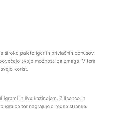
uja široko paleto iger in privlačnih bonusov.
ko povečajo svoje možnosti za zmago. V tem
svojo korist.
i igrami in live kazinojem. Z licenco in
e igralce ter nagrajujejo redne stranke.