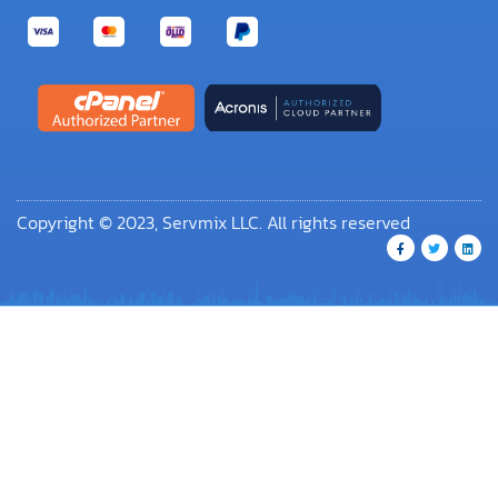
Copyright © 2023, Servmix LLC. All rights reserved