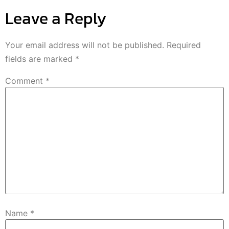
Leave a Reply
Your email address will not be published.
Required
fields are marked
*
Comment
*
Name
*