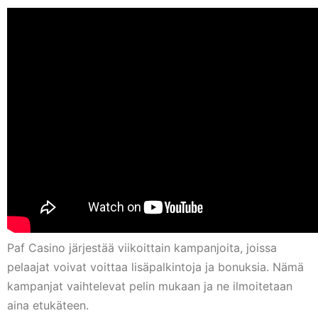
Paf Casino järjestää viikoittain kampanjoita, joissa
pelaajat voivat voittaa lisäpalkintoja ja bonuksia. Nämä
kampanjat vaihtelevat pelin mukaan ja ne ilmoitetaan
aina etukäteen.