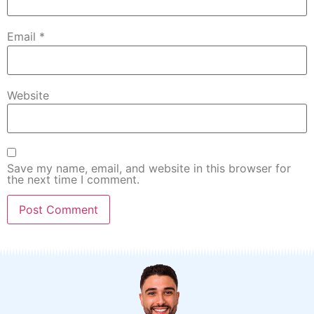
Email
*
Website
Save my name, email, and website in this browser for
the next time I comment.