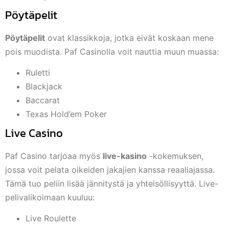
Pöytäpelit
Pöytäpelit
ovat klassikkoja, jotka eivät koskaan mene
pois muodista. Paf Casinolla voit nauttia muun muassa:
Ruletti
Blackjack
Baccarat
Texas Hold’em Poker
Live Casino
Paf Casino tarjoaa myös
live-kasino
-kokemuksen,
jossa voit pelata oikeiden jakajien kanssa reaaliajassa.
Tämä tuo peliin lisää jännitystä ja yhteisöllisyyttä. Live-
pelivalikoimaan kuuluu:
Live Roulette