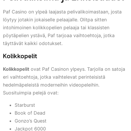
Paf Casino on ylpeä laajasta pelivalikoimastaan, josta
löytyy jotakin jokaiselle pelaajalle. Olitpa sitten
intohimoinen kolikkopelien pelaaja tai klassisten
pöytäpelien ystävä, Paf tarjoaa vaihtoehtoja, jotka
täyttävät kaikki odotukset.
Kolikkopelit
Kolikkopelit
ovat Paf Casinon ylpeys. Tarjolla on satoja
eri vaihtoehtoja, jotka vaihtelevat perinteisistä
hedelmäpeleistä moderneihin videopeleihin.
Suosituimpia pelejä ovat:
Starburst
Book of Dead
Gonzo’s Quest
Jackpot 6000