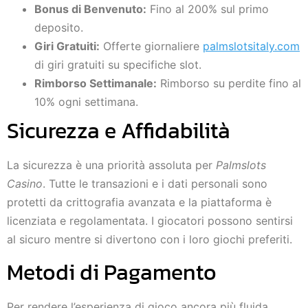
Bonus di Benvenuto:
Fino al 200% sul primo
deposito.
Giri Gratuiti:
Offerte giornaliere
palmslotsitaly.com
di giri gratuiti su specifiche slot.
Rimborso Settimanale:
Rimborso su perdite fino al
10% ogni settimana.
Sicurezza e Affidabilità
La sicurezza è una priorità assoluta per
Palmslots
Casino
. Tutte le transazioni e i dati personali sono
protetti da crittografia avanzata e la piattaforma è
licenziata e regolamentata. I giocatori possono sentirsi
al sicuro mentre si divertono con i loro giochi preferiti.
Metodi di Pagamento
Per rendere l’esperienza di gioco ancora più fluida,