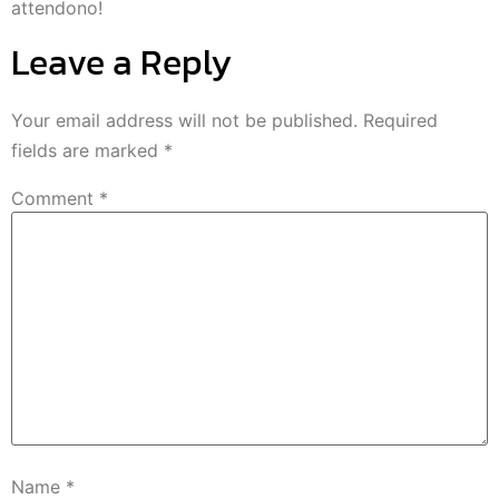
attendono!
Leave a Reply
Your email address will not be published.
Required
fields are marked
*
Comment
*
Name
*