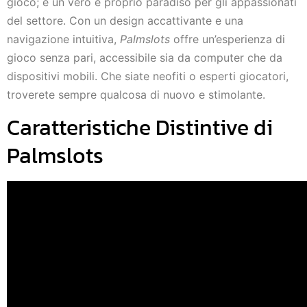
gioco; è un vero e proprio paradiso per gli appassionati
del settore. Con un design accattivante e una
navigazione intuitiva,
Palmslots
offre un’esperienza di
gioco senza pari, accessibile sia da computer che da
dispositivi mobili. Che siate neofiti o esperti giocatori,
troverete sempre qualcosa di nuovo e stimolante.
Caratteristiche Distintive di
Palmslots